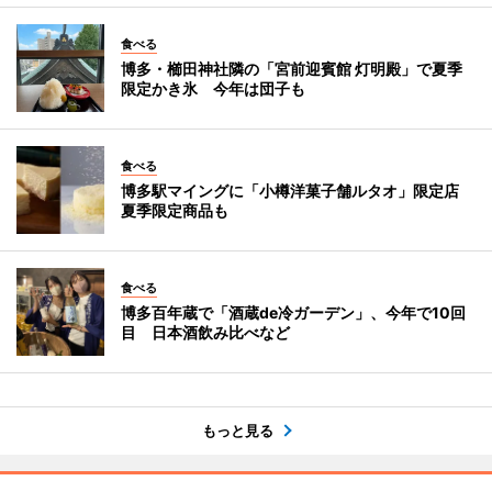
食べる
博多・櫛田神社隣の「宮前迎賓館 灯明殿」で夏季
限定かき氷 今年は団子も
食べる
博多駅マイングに「小樽洋菓子舗ルタオ」限定店
夏季限定商品も
食べる
博多百年蔵で「酒蔵de冷ガーデン」、今年で10回
目 日本酒飲み比べなど
もっと見る