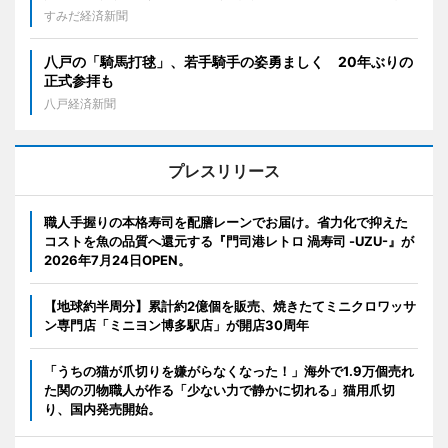
すみだ経済新聞
八戸の「騎馬打毬」、若手騎手の姿勇ましく 20年ぶりの
正式参拝も
八戸経済新聞
プレスリリース
職人手握りの本格寿司を配膳レーンでお届け。省力化で抑えた
コストを魚の品質へ還元する『門司港レトロ 渦寿司 -UZU-』が
2026年7月24日OPEN。
【地球約半周分】累計約2億個を販売、焼きたてミニクロワッサ
ン専門店「ミニヨン博多駅店」が開店30周年
「うちの猫が爪切りを嫌がらなくなった！」海外で1.9万個売れ
た関の刃物職人が作る「少ない力で静かに切れる」猫用爪切
り、国内発売開始。