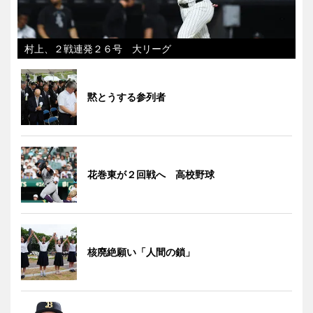
村上、２戦連発２６号 大リーグ
黙とうする参列者
花巻東が２回戦へ 高校野球
核廃絶願い「人間の鎖」