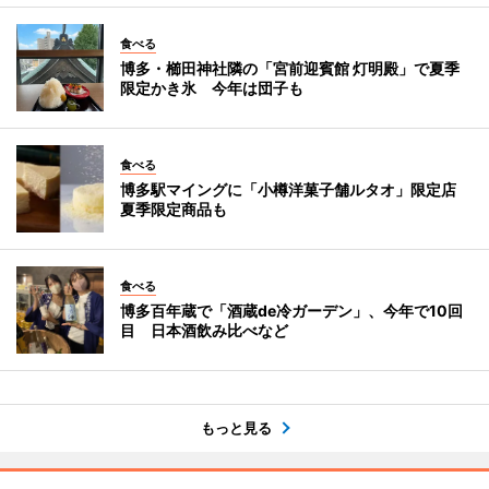
食べる
博多・櫛田神社隣の「宮前迎賓館 灯明殿」で夏季
限定かき氷 今年は団子も
食べる
博多駅マイングに「小樽洋菓子舗ルタオ」限定店
夏季限定商品も
食べる
博多百年蔵で「酒蔵de冷ガーデン」、今年で10回
目 日本酒飲み比べなど
もっと見る