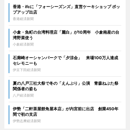
香港・ifcに「フォーシーズンズ」直営ケーキショップ ポッ
プアップ出店
香港経済新聞
小倉・魚町の台湾料理店「麗白」が10周年 小倉南産の台
湾野菜使う
小倉経済新聞
石廊崎オーシャンパークで「夕涼会」 来場100万人達成
セレモニーも
伊豆下田経済新聞
夏の八戸三社大祭で冬の「えんぶり」公演 青森ねぶた祭
関係者の姿も
八戸経済新聞
伊勢「二軒茶屋餅角屋本店」が内宮前に出店 創業450年
間で初の支店
伊勢志摩経済新聞