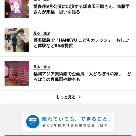
博多座9月公演に出演する坂東玉三郎さん、進藤学
さんが来福 思いを語る
見る・遊ぶ
博多阪急で「HANKYU こどもカレッジ」 おしご
と体験など85種提供
見る・遊ぶ
福岡アジア美術館で企画展「大どろぼうの家」 ど
ろぼうの肖像画や絵本も
もっと見る