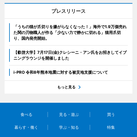
プレスリリース
「うちの猫が爪切りを嫌がらなくなった！」海外で1.9万個売れ
た関の刃物職人が作る「少ない力で静かに切れる」猫用爪切
り、国内発売開始。
【叡啓大学】7月17日(金)クレシーニ・アン氏をお招きしてイブ
ニングラウンジを開催しました
i-PRO 令和8年熊本地震に対する被災地支援について
もっと見る
食べる
見る・遊ぶ
買う
暮らす・働く
学ぶ・知る
特集