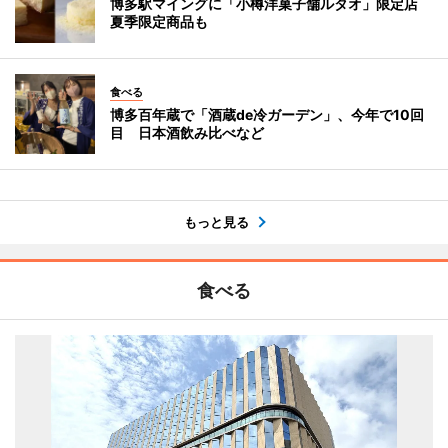
博多駅マイングに「小樽洋菓子舗ルタオ」限定店
夏季限定商品も
食べる
博多百年蔵で「酒蔵de冷ガーデン」、今年で10回
目 日本酒飲み比べなど
もっと見る
食べる