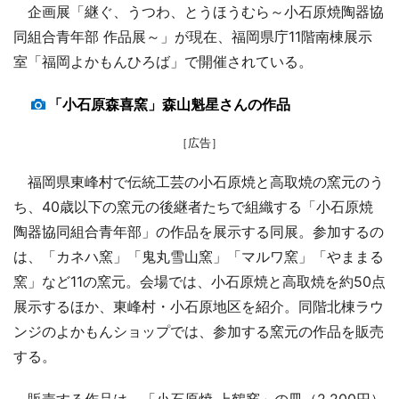
企画展「継ぐ、うつわ、とうほうむら～小石原焼陶器協
同組合青年部 作品展～」が現在、福岡県庁11階南棟展示
室「福岡よかもんひろば」で開催されている。
「小石原森喜窯」森山魁星さんの作品
［広告］
福岡県東峰村で伝統工芸の小石原焼と高取焼の窯元のう
ち、40歳以下の窯元の後継者たちで組織する「小石原焼
陶器協同組合青年部」の作品を展示する同展。参加するの
は、「カネハ窯」「鬼丸雪山窯」「マルワ窯」「やままる
窯」など11の窯元。会場では、小石原焼と高取焼を約50点
展示するほか、東峰村・小石原地区を紹介。同階北棟ラウ
ンジのよかもんショップでは、参加する窯元の作品を販売
する。