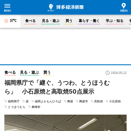
37°C
食べる
見る・遊ぶ
買う
暮らす・働く
学ぶ・知る
食べる
見る・遊ぶ
買う
2026.05.12
福岡県庁で「継ぐ、うつわ、とうほうむ
ら」 小石原焼と高取焼50点展示
福岡県庁
器
福岡よかもんひろば
陶器
陶器市
高取焼
小石原焼
とうほうむら
東峰村