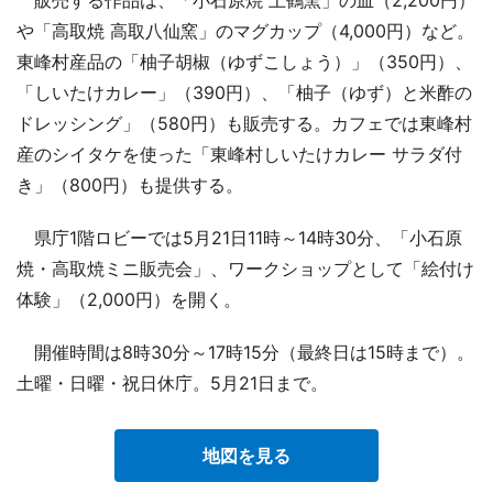
販売する作品は、「小石原焼 上鶴窯」の皿（2,200円）
や「高取焼 高取八仙窯」のマグカップ（4,000円）など。
東峰村産品の「柚子胡椒（ゆずこしょう）」（350円）、
「しいたけカレー」（390円）、「柚子（ゆず）と米酢の
ドレッシング」（580円）も販売する。カフェでは東峰村
産のシイタケを使った「東峰村しいたけカレー サラダ付
き」（800円）も提供する。
県庁1階ロビーでは5月21日11時～14時30分、「小石原
焼・高取焼ミニ販売会」、ワークショップとして「絵付け
体験」（2,000円）を開く。
開催時間は8時30分～17時15分（最終日は15時まで）。
土曜・日曜・祝日休庁。5月21日まで。
地図を見る