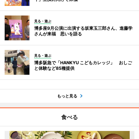
見る・遊ぶ
博多座9月公演に出演する坂東玉三郎さん、進藤学
さんが来福 思いを語る
見る・遊ぶ
博多阪急で「HANKYU こどもカレッジ」 おしご
と体験など85種提供
もっと見る
食べる