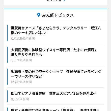
みん経トピックス
滋賀舞台アニメ「さよならララ」デジタルラリー 近江八
幡のケーキ店にパネル
近江八幡経済新聞
大須商店街に体験型ウイスキー専門店「たまにわ酒店」
量り売りや角打ちも
サカエ経済新聞
習志野・奏の杜でワークショップ 住民が育てたラベンダ
ーでリース作りなど
習志野経済新聞
飯田でピアノ演奏体験 世界三大ピアノ2台を弾き比べ
飯田経済新聞
熊本・新市街に焼き鳥チェーン「鳥貴族」 県内2店舗目