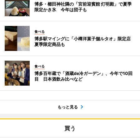
博多・櫛田神社隣の「宮前迎賓館 灯明殿」で夏季
限定かき氷 今年は団子も
食べる
博多駅マイングに「小樽洋菓子舗ルタオ」限定店
夏季限定商品も
食べる
博多百年蔵で「酒蔵de冷ガーデン」、今年で10回
目 日本酒飲み比べなど
もっと見る
買う