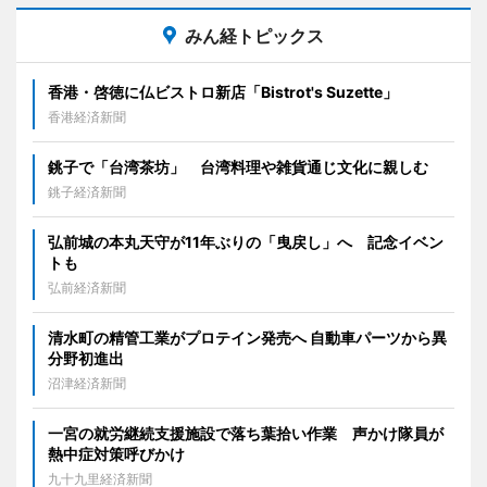
みん経トピックス
香港・啓徳に仏ビストロ新店「Bistrot's Suzette」
香港経済新聞
銚子で「台湾茶坊」 台湾料理や雑貨通じ文化に親しむ
銚子経済新聞
弘前城の本丸天守が11年ぶりの「曳戻し」へ 記念イベン
トも
弘前経済新聞
清水町の精管工業がプロテイン発売へ 自動車パーツから異
分野初進出
沼津経済新聞
一宮の就労継続支援施設で落ち葉拾い作業 声かけ隊員が
熱中症対策呼びかけ
九十九里経済新聞