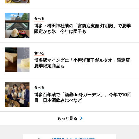
食べる
博多・櫛田神社隣の「宮前迎賓館 灯明殿」で夏季
限定かき氷 今年は団子も
食べる
博多駅マイングに「小樽洋菓子舗ルタオ」限定店
夏季限定商品も
食べる
博多百年蔵で「酒蔵de冷ガーデン」、今年で10回
目 日本酒飲み比べなど
もっと見る