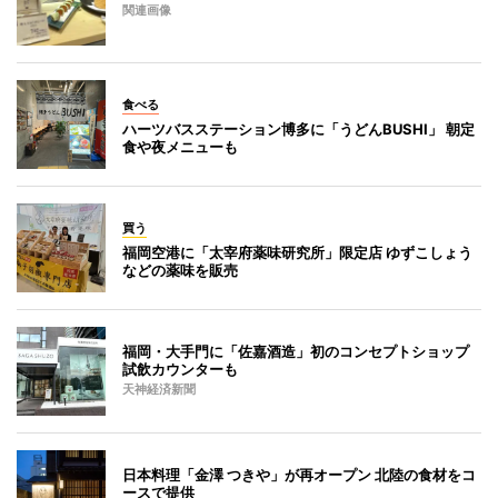
関連画像
食べる
ハーツバスステーション博多に「うどんBUSHI」 朝定
食や夜メニューも
買う
福岡空港に「太宰府薬味研究所」限定店 ゆずこしょう
などの薬味を販売
福岡・大手門に「佐嘉酒造」初のコンセプトショップ
試飲カウンターも
天神経済新聞
日本料理「金澤 つきや」が再オープン 北陸の食材をコ
ースで提供