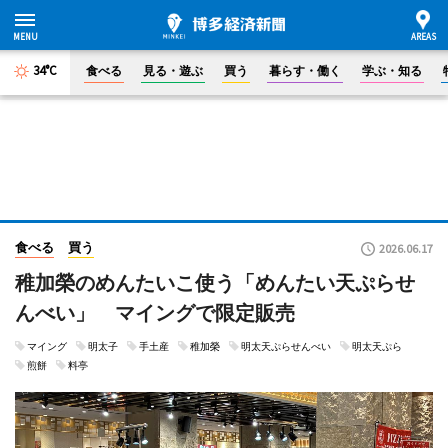
34°C
食べる
見る・遊ぶ
買う
暮らす・働く
学ぶ・知る
食べる
買う
2026.06.17
稚加榮のめんたいこ使う「めんたい天ぷらせ
んべい」 マイングで限定販売
マイング
明太子
手土産
稚加榮
明太天ぷらせんべい
明太天ぷら
煎餅
料亭