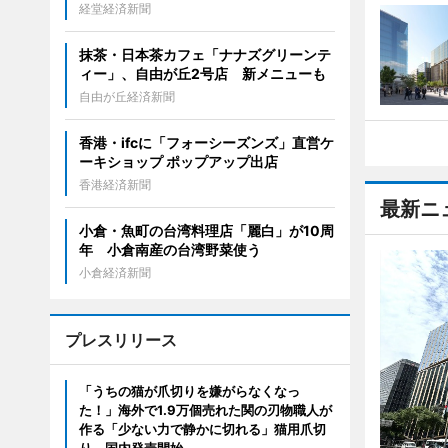
経堂経済新聞
抹茶・日本茶カフェ「ナナズグリーンテ
ィー」、自由が丘2号店 新メニューも
自由が丘経済新聞
香港・ifcに「フォーシーズンズ」直営ケ
ーキショップ ポップアップ出店
香港経済新聞
最新ニ
小倉・魚町の台湾料理店「麗白」が10周
年 小倉南産の台湾野菜使う
小倉経済新聞
プレスリリース
「うちの猫が爪切りを嫌がらなくなっ
た！」海外で1.9万個売れた関の刃物職人が
作る「少ない力で静かに切れる」猫用爪切