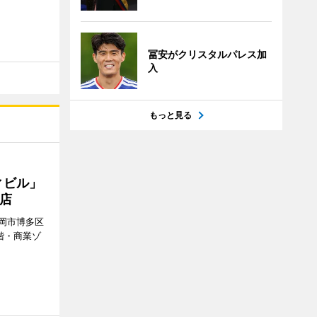
冨安がクリスタルパレス加
入
もっと見る
ィビル」
店
岡市博多区
階・商業ゾ
。