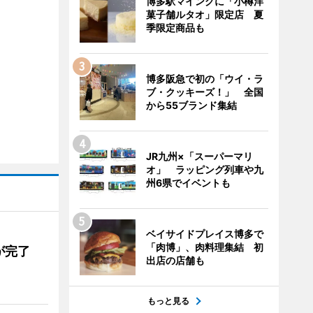
博多駅マイングに「小樽洋
菓子舗ルタオ」限定店 夏
季限定商品も
博多阪急で初の「ウイ・ラ
ブ・クッキーズ！」 全国
から55ブランド集結
JR九州×「スーパーマリ
オ」 ラッピング列車や九
州6県でイベントも
ベイサイドプレイス博多で
「肉博」、肉料理集結 初
が完了
出店の店舗も
もっと見る