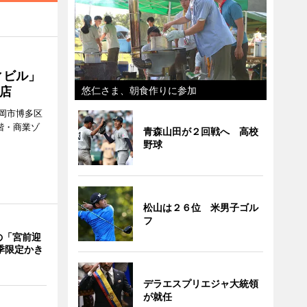
ィビル」
店
悠仁さま、朝食作りに参加
岡市博多区
階・商業ゾ
青森山田が２回戦へ 高校
。
野球
松山は２６位 米男子ゴル
フ
の「宮前迎
季限定かき
デラエスプリエジャ大統領
が就任