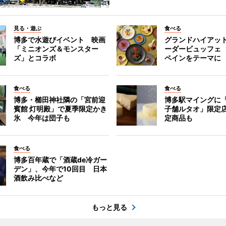
見る・遊ぶ
食べる
博多で水遊びイベント 映画
グランドハイアッ
「ミニオンズ＆モンスター
ーダービュッフェ
ズ」とコラボ
ペインをテーマに
食べる
食べる
博多・櫛田神社隣の「宮前迎
博多駅マイングに
賓館 灯明殿」で夏季限定かき
子舗ルタオ」限定
氷 今年は団子も
定商品も
食べる
博多百年蔵で「酒蔵de冷ガー
デン」、今年で10回目 日本
酒飲み比べなど
もっと見る