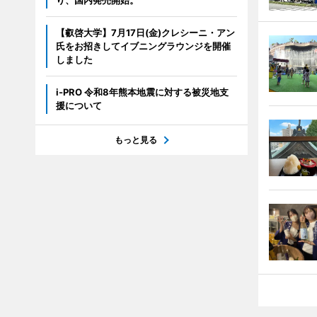
り、国内発売開始。
【叡啓大学】7月17日(金)クレシーニ・アン
氏をお招きしてイブニングラウンジを開催
しました
i-PRO 令和8年熊本地震に対する被災地支
援について
もっと見る