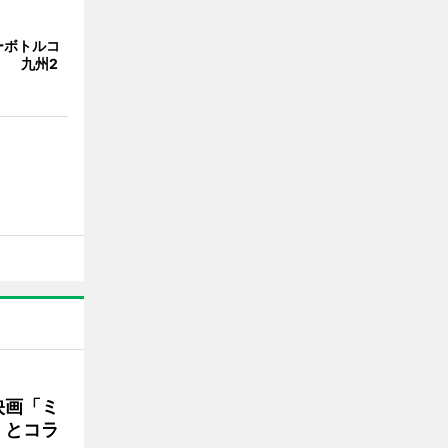
ーボトルコ
」 九州2
映画「ミ
」とコラ