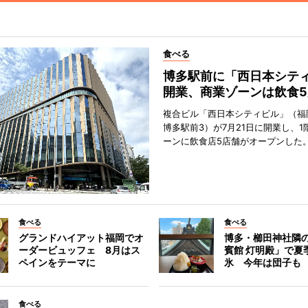
食べる
博多駅前に「西日本シテ
開業、商業ゾーンは飲食5
複合ビル「西日本シティビル」（福
博多駅前3）が7月21日に開業し、1
ーンに飲食店5店舗がオープンした
食べる
食べる
グランドハイアット福岡でオ
博多・櫛田神社隣
ーダービュッフェ 8月はス
賓館 灯明殿」で夏
ペインをテーマに
氷 今年は団子も
食べる