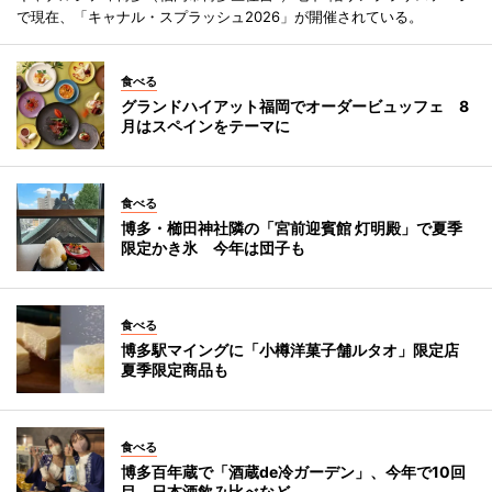
で現在、「キャナル・スプラッシュ2026」が開催されている。
食べる
グランドハイアット福岡でオーダービュッフェ 8
月はスペインをテーマに
食べる
博多・櫛田神社隣の「宮前迎賓館 灯明殿」で夏季
限定かき氷 今年は団子も
食べる
博多駅マイングに「小樽洋菓子舗ルタオ」限定店
夏季限定商品も
食べる
博多百年蔵で「酒蔵de冷ガーデン」、今年で10回
目 日本酒飲み比べなど