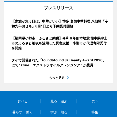
プレスリリース
【家族が集う日は、中華がいい】博多 老舗中華料理 八仙閣「令
和九年おせち」8月1日より予約受付開始
【福岡県小郡市 ふるさと納税】令和８年熊本地震 熊本県宇土
市のふるさと納税を活用した災害支援 小郡市が代理寄附受付
を開始
タイで開催された「found&found JK Beauty Award 2026」
にて “ Cure エクストラオイルクレンジング ” が受賞！
もっと見る
食べる
見る・遊ぶ
買う
暮らす・働く
学ぶ・知る
特集