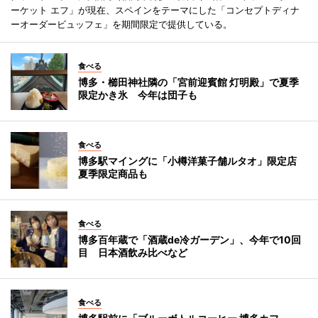
ーケット エフ」が現在、スペインをテーマにした「コンセプトディナ
ーオーダービュッフェ」を期間限定で提供している。
食べる
博多・櫛田神社隣の「宮前迎賓館 灯明殿」で夏季
限定かき氷 今年は団子も
食べる
博多駅マイングに「小樽洋菓子舗ルタオ」限定店
夏季限定商品も
食べる
博多百年蔵で「酒蔵de冷ガーデン」、今年で10回
目 日本酒飲み比べなど
食べる