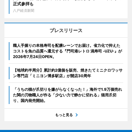
正式参拝も
八戸経済新聞
プレスリリース
職人手握りの本格寿司を配膳レーンでお届け。省力化で抑えた
コストを魚の品質へ還元する『門司港レトロ 渦寿司 -UZU-』が
2026年7月24日OPEN。
【地球約半周分】累計約2億個を販売、焼きたてミニクロワッサ
ン専門店「ミニヨン博多駅店」が開店30周年
「うちの猫が爪切りを嫌がらなくなった！」海外で1.9万個売れ
た関の刃物職人が作る「少ない力で静かに切れる」猫用爪切
り、国内発売開始。
もっと見る