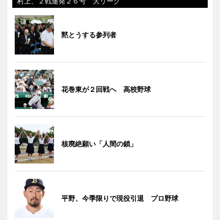
村上、２戦連発２６号 大リーグ
黙とうする参列者
花巻東が２回戦へ 高校野球
核廃絶願い「人間の鎖」
平野、今季限りで現役引退 プロ野球