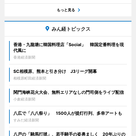
もっと見る
みん経トピックス
香港・九龍塘に韓国料理店「Social」 韓国定番料理を現
代風に
香港経済新聞
SC相模原、熊本と引き分け J3リーグ開幕
相模原町田経済新聞
関門海峡花火大会、無料エリアなしの門司側をライブ配信
小倉経済新聞
八広で「八八祭り」 1500人が提灯行列、多幸アートも
すみだ経済新聞
八戸の「騎馬打毬」、若手騎手の姿勇ましく 20年ぶりの