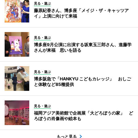
見る・遊ぶ
藤原紀香さん、博多座「メイジ・ザ・キャッツア
イ」上演に向けて来福
見る・遊ぶ
博多座9月公演に出演する坂東玉三郎さん、進藤学
さんが来福 思いを語る
見る・遊ぶ
博多阪急で「HANKYU こどもカレッジ」 おしご
と体験など85種提供
見る・遊ぶ
福岡アジア美術館で企画展「大どろぼうの家」 ど
ろぼうの肖像画や絵本も
もっと見る