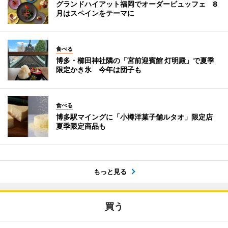
グランドハイアット福岡でオーダービュッフェ 8
月はスペインをテーマに
食べる
博多・櫛田神社隣の「宮前迎賓館 灯明殿」で夏季
限定かき氷 今年は団子も
食べる
博多駅マイングに「小樽洋菓子舗ルタオ」限定店
夏季限定商品も
もっと見る
買う