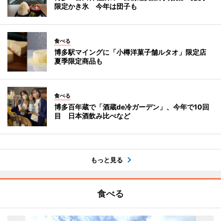
限定かき氷 今年は団子も
食べる
博多駅マイングに「小樽洋菓子舗ルタオ」限定店
夏季限定商品も
食べる
博多百年蔵で「酒蔵de冷ガーデン」、今年で10回
目 日本酒飲み比べなど
もっと見る
食べる