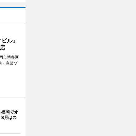
ィビル」
店
岡市博多区
階・商業ゾ
。
ト福岡でオ
 8月はス