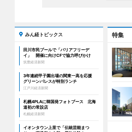
みん経トピックス
特集
田川市民プールで「バリアフリーデ
イ」 開催に向けCFで協力呼びかけ
筑豊経済新聞
3年連続甲子園出場の関東一高を応援
グリーンパレスが特別ランチ
江戸川経済新聞
札幌4PLAに韓国発フォトブース 北海
道初の常設店
札幌経済新聞
イオンタウン上里で「伝統芸能まつ