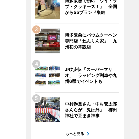
博多阪急で初の「ウイ・ラ
ブ・クッキーズ！」 全国
から55ブランド集結
博多阪急にバウムクーヘン
専門店「ねんりん家」 九
州初の常設店
JR九州×「スーパーマリ
オ」 ラッピング列車や九
州6県でイベントも
中村獅童さん・中村壱太郎
さんらが「鬼は外」 櫛田
神社で豆まき神事
もっと見る