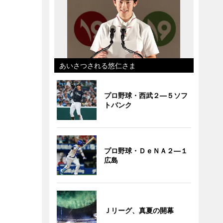
あいさつされる悠仁さま
プロ野球・西武２―５ソフ
トバンク
プロ野球・ＤｅＮＡ２―１
広島
Ｊリーグ、真夏の開幕