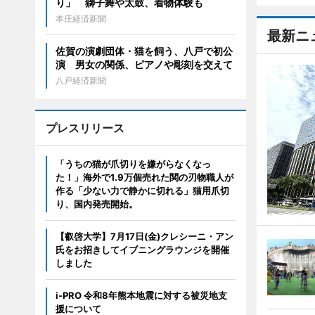
り」 獅子舞や太鼓、着物体験も
本庄経済新聞
最新ニ
佐賀の演劇団体・猫を飼う、八戸で初公
演 男女の関係、ピアノや彫刻を交えて
八戸経済新聞
プレスリリース
「うちの猫が爪切りを嫌がらなくなっ
た！」海外で1.9万個売れた関の刃物職人が
作る「少ない力で静かに切れる」猫用爪切
り、国内発売開始。
【叡啓大学】7月17日(金)クレシーニ・アン
氏をお招きしてイブニングラウンジを開催
しました
i-PRO 令和8年熊本地震に対する被災地支
援について