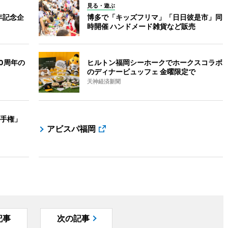
見る・遊ぶ
年記念企
博多で「キッズフリマ」「日日彼是市」同
時開催 ハンドメード雑貨など販売
0周年の
ヒルトン福岡シーホークでホークスコラボ
のディナービュッフェ 金曜限定で
天神経済新聞
手権」
アビスパ福岡
記事
次の記事