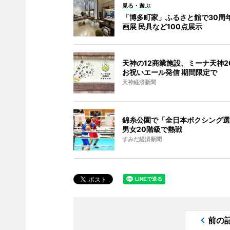
見る・遊ぶ
「博多町家」ふるさと館で30周
画展 民具など100点展示
天神の12商業施設、ミーナ天神2
お祝いエール発信 期間限定で
天神経済新聞
錦糸公園で「全日本ボクシング選
男女20階級で熱戦
すみだ経済新聞
前の