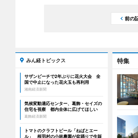
前の
みん経トピックス
特集
サザンビーチで2年ぶりに花火大会 全
国で中止になった花火玉も再利用
湘南経済新聞
気候変動適応センター、葛飾・セイズの
住宅を視察 都内全体に広げてほしい
葛飾経済新聞
トマトのクラフトビール「ねばとエー
ル」 根羽村の小林農園が盆踊りで生販