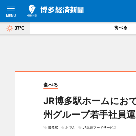
食べる
37°C
食べる
JR博多駅ホームにお
州グループ若手社員運
博多駅
おでん
JR九州フードサービス