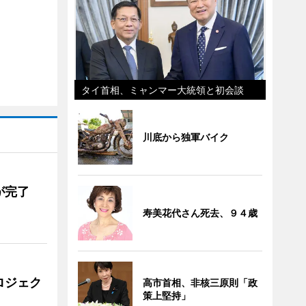
タイ首相、ミャンマー大統領と初会談
川底から独軍バイク
が完了
寿美花代さん死去、９４歳
ロジェク
高市首相、非核三原則「政
策上堅持」