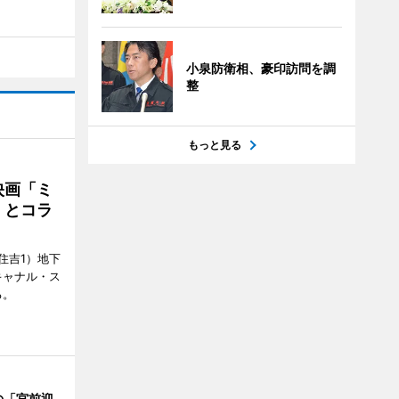
小泉防衛相、豪印訪問を調
整
もっと見る
映画「ミ
」とコラ
住吉1）地下
キャナル・ス
る。
の「宮前迎