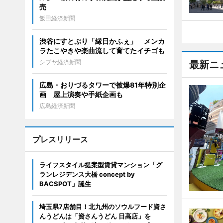
売
飯田経済新聞
渋谷にすとぷり「縁日かふぇ」 メンカ
ラたこやきや楽曲流して育てたイチゴも
シブヤ経済新聞
最新ニ
広島・おりづるタワーで被爆81年特別企
画 屋上演奏や手紙企画も
広島経済新聞
プレスリリース
ライフスタイル提案型賃貸マンション「グ
ランレジデンス大橋 concept by
BACSPOT」誕生
埼玉県7店舗目！北九州のソウルフード資さ
んうどんは「資さんうどん 日高店」を