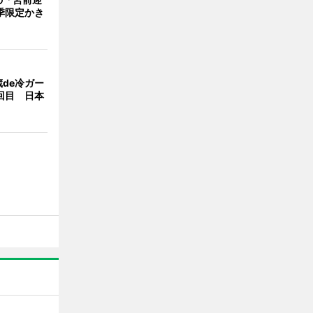
季限定かき
de冷ガー
回目 日本