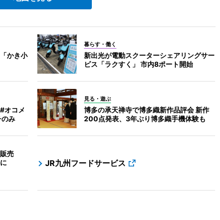
暮らす・働く
「かき小
新出光が電動スクーターシェアリングサー
ビス「ラクすく」 市内8ポート開始
見る・遊ぶ
#オコメ
博多の承天禅寺で博多織新作品評会 新作
チのみ
200点発表、3年ぶり博多織手機体験も
販売
に
JR九州フードサービス