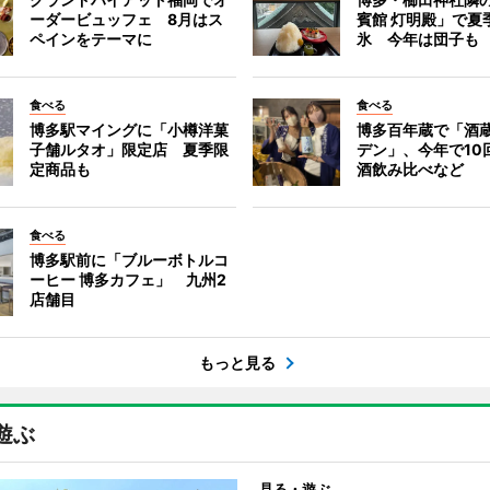
ーダービュッフェ 8月はス
賓館 灯明殿」で夏
ペインをテーマに
氷 今年は団子も
食べる
食べる
博多駅マイングに「小樽洋菓
博多百年蔵で「酒蔵
子舗ルタオ」限定店 夏季限
デン」、今年で10
定商品も
酒飲み比べなど
食べる
博多駅前に「ブルーボトルコ
ーヒー 博多カフェ」 九州2
店舗目
もっと見る
遊ぶ
見る・遊ぶ