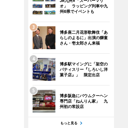
JR九州×「スーパーマリ
オ」 ラッピング列車や九
州6県でイベントも
博多座二月花形歌舞伎「あ
らしのよるに」出演の獅童
さん・壱太郎さん来福
博多駅マイングに「架空の
パティスリー『しろいし洋
菓子店』」 限定出店
博多阪急にバウムクーヘン
専門店「ねんりん家」 九
州初の常設店
もっと見る