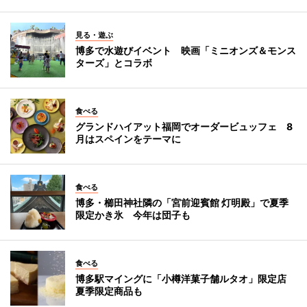
見る・遊ぶ
博多で水遊びイベント 映画「ミニオンズ＆モンス
ターズ」とコラボ
食べる
グランドハイアット福岡でオーダービュッフェ 8
月はスペインをテーマに
食べる
博多・櫛田神社隣の「宮前迎賓館 灯明殿」で夏季
限定かき氷 今年は団子も
食べる
博多駅マイングに「小樽洋菓子舗ルタオ」限定店
夏季限定商品も