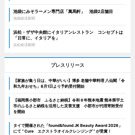
池袋にみそラーメン専門店「萬馬軒」 池袋2店舗目
池袋経済新聞
浜松・ザザ中央館にイタリアンレストラン コンセプトは
「日常に、イタリアを」
浜松経済新聞
プレスリリース
【家族が集う日は、中華がいい】博多 老舗中華料理 八仙閣「令
和九年おせち」8月1日より予約受付開始
【福岡県小郡市 ふるさと納税】令和８年熊本地震 熊本県宇土
市のふるさと納税を活用した災害支援 小郡市が代理寄附受付
を開始
タイで開催された「found&found JK Beauty Award 2026」
にて “ Cure エクストラオイルクレンジング ” が受賞！