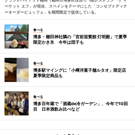
グランドハイアット福岡（福岡市博多区住吉1）1階レストラン「ザ マ
ーケット エフ」が現在、スペインをテーマにした「コンセプトディナ
ーオーダービュッフェ」を期間限定で提供している。
食べる
博多・櫛田神社隣の「宮前迎賓館 灯明殿」で夏季
限定かき氷 今年は団子も
食べる
博多駅マイングに「小樽洋菓子舗ルタオ」限定店
夏季限定商品も
食べる
博多百年蔵で「酒蔵de冷ガーデン」、今年で10回
目 日本酒飲み比べなど