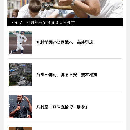
ドイツ、６月熱波で９６００人死亡
神村学園が２回戦へ 高校野球
台風へ備え、募る不安 熊本地震
八村塁「ロス五輪で１勝を」