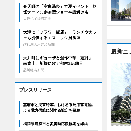
弁天町の「空庭温泉」で夏イベント 妖
怪テーマに参加型ショーや謎解きも
大阪ベイ経済新聞
大津に「フラワー飯店」 ランチやカフ
ェも提供するエスニック居酒屋
びわ湖大津経済新聞
最新ニ
大井町にギョーザと創作中華「蓮月」
南青山、新橋に次ぐ都内3店舗目
品川経済新聞
プレスリリース
嘉麻市と災害時等における系統用蓄電池に
よる電力供給に関する協定を締結
福岡県嘉麻市と災害時応援協定を締結