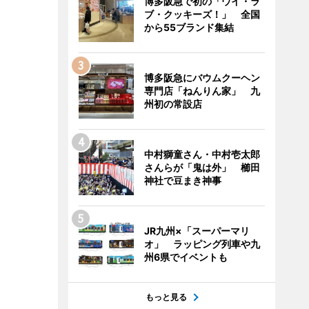
博多阪急で初の「ウイ・ラ
ブ・クッキーズ！」 全国
から55ブランド集結
博多阪急にバウムクーヘン
専門店「ねんりん家」 九
州初の常設店
中村獅童さん・中村壱太郎
さんらが「鬼は外」 櫛田
神社で豆まき神事
JR九州×「スーパーマリ
オ」 ラッピング列車や九
州6県でイベントも
もっと見る