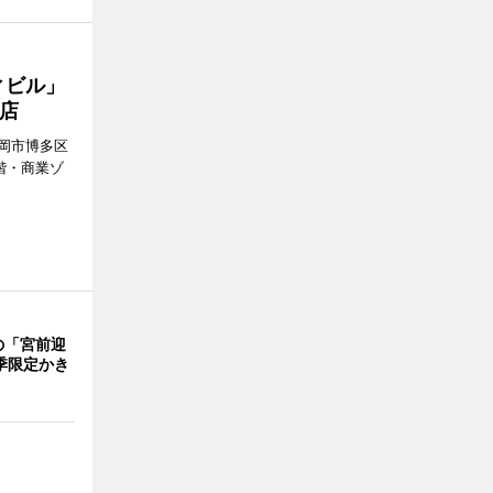
ィビル」
店
岡市博多区
階・商業ゾ
。
の「宮前迎
季限定かき