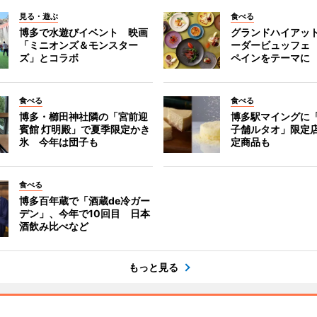
見る・遊ぶ
食べる
博多で水遊びイベント 映画
グランドハイアッ
「ミニオンズ＆モンスター
ーダービュッフェ
ズ」とコラボ
ペインをテーマに
食べる
食べる
博多・櫛田神社隣の「宮前迎
博多駅マイングに
賓館 灯明殿」で夏季限定かき
子舗ルタオ」限定
氷 今年は団子も
定商品も
食べる
博多百年蔵で「酒蔵de冷ガー
デン」、今年で10回目 日本
酒飲み比べなど
もっと見る