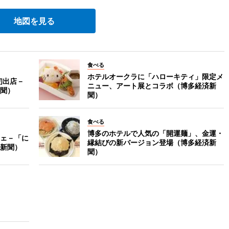
地図を見る
食べる
ホテルオークラに「ハローキティ」限定メ
初出店－
ニュー、アート展とコラボ（博多経済新
聞）
聞）
食べる
博多のホテルで人気の「開運麺」、金運・
ェ－「に
縁結びの新バージョン登場（博多経済新
新聞）
聞）