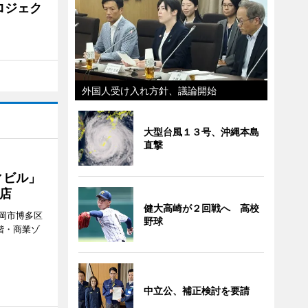
ロジェク
外国人受け入れ方針、議論開始
大型台風１３号、沖縄本島
直撃
ィビル」
店
健大高崎が２回戦へ 高校
岡市博多区
野球
階・商業ゾ
。
中立公、補正検討を要請