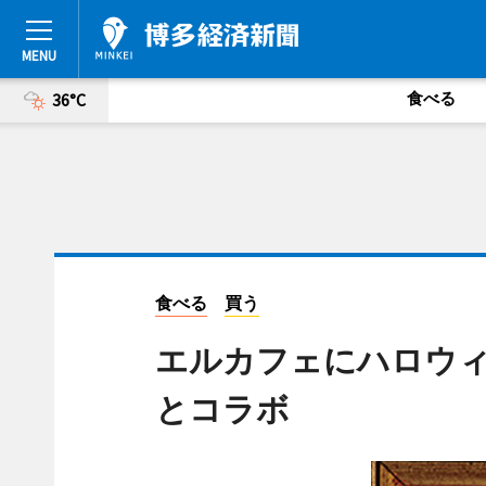
食べる
36°C
食べる
買う
エルカフェにハロウィー
とコラボ