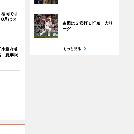
ト福岡でオ
 8月はス
吉田は２安打１打点 大リ
ーグ
もっと見る
「小樽洋菓
店 夏季限