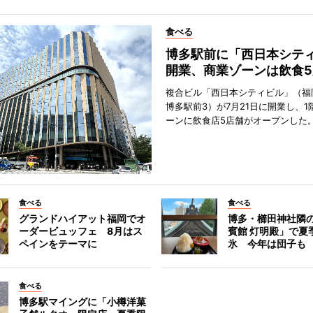
食べる
博多駅前に「西日本シテ
開業、商業ゾーンは飲食5
複合ビル「西日本シティビル」（福
博多駅前3）が7月21日に開業し、1
ーンに飲食店5店舗がオープンした
食べる
食べる
グランドハイアット福岡でオ
博多・櫛田神社隣
ーダービュッフェ 8月はス
賓館 灯明殿」で夏
ペインをテーマに
氷 今年は団子も
食べる
博多駅マイングに「小樽洋菓