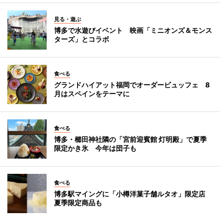
見る・遊ぶ
博多で水遊びイベント 映画「ミニオンズ＆モンス
ターズ」とコラボ
食べる
グランドハイアット福岡でオーダービュッフェ 8
月はスペインをテーマに
食べる
博多・櫛田神社隣の「宮前迎賓館 灯明殿」で夏季
限定かき氷 今年は団子も
食べる
博多駅マイングに「小樽洋菓子舗ルタオ」限定店
夏季限定商品も