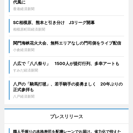
代風に
香港経済新聞
SC相模原、熊本と引き分け J3リーグ開幕
相模原町田経済新聞
関門海峡花火大会、無料エリアなしの門司側をライブ配信
小倉経済新聞
八広で「八八祭り」 1500人が提灯行列、多幸アートも
すみだ経済新聞
八戸の「騎馬打毬」、若手騎手の姿勇ましく 20年ぶりの
正式参拝も
八戸経済新聞
プレスリリース
職人手握りの本格寿司を配膳レーンでお届け。省力化で抑えた