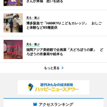
さんが来福 思いを語る
見る・遊ぶ
博多阪急で「HANKYU こどもカレッジ」 おしご
と体験など85種提供
見る・遊ぶ
福岡アジア美術館で企画展「大どろぼうの家」 ど
ろぼうの肖像画や絵本も
もっと見る
アクセスランキング