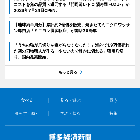
コストを魚の品質へ還元する『門司港レトロ 渦寿司 -UZU-』が
2026年7月24日OPEN。
【地球約半周分】累計約2億個を販売、焼きたてミニクロワッサ
ン専門店「ミニヨン博多駅店」が開店30周年
「うちの猫が爪切りを嫌がらなくなった！」海外で1.9万個売れ
た関の刃物職人が作る「少ない力で静かに切れる」猫用爪切
り、国内発売開始。
もっと見る
食べる
見る・遊ぶ
買う
暮らす・働く
学ぶ・知る
特集