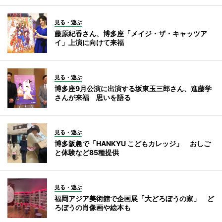
見る・遊ぶ
藤原紀香さん、博多座「メイジ・ザ・キャッツア
イ」上演に向けて来福
見る・遊ぶ
博多座9月公演に出演する坂東玉三郎さん、進藤学
さんが来福 思いを語る
見る・遊ぶ
博多阪急で「HANKYU こどもカレッジ」 おしご
と体験など85種提供
見る・遊ぶ
福岡アジア美術館で企画展「大どろぼうの家」 ど
ろぼうの肖像画や絵本も