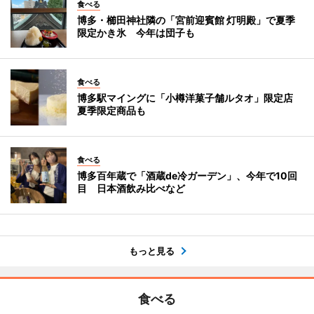
食べる
博多・櫛田神社隣の「宮前迎賓館 灯明殿」で夏季
限定かき氷 今年は団子も
食べる
博多駅マイングに「小樽洋菓子舗ルタオ」限定店
夏季限定商品も
食べる
博多百年蔵で「酒蔵de冷ガーデン」、今年で10回
目 日本酒飲み比べなど
もっと見る
食べる