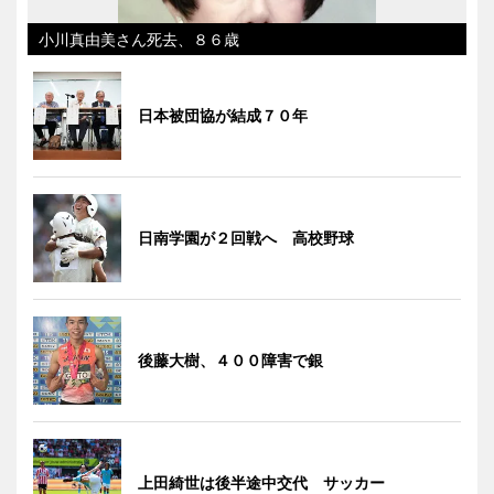
小川真由美さん死去、８６歳
日本被団協が結成７０年
日南学園が２回戦へ 高校野球
後藤大樹、４００障害で銀
上田綺世は後半途中交代 サッカー