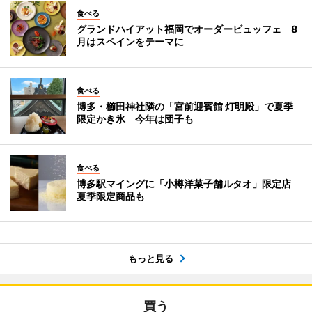
食べる
グランドハイアット福岡でオーダービュッフェ 8
月はスペインをテーマに
食べる
博多・櫛田神社隣の「宮前迎賓館 灯明殿」で夏季
限定かき氷 今年は団子も
食べる
博多駅マイングに「小樽洋菓子舗ルタオ」限定店
夏季限定商品も
もっと見る
買う