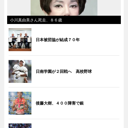
小川真由美さん死去、８６歳
日本被団協が結成７０年
日南学園が２回戦へ 高校野球
後藤大樹、４００障害で銀