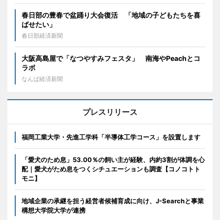
春日部の豊春で盆踊り大会復活 「地域の子どもたちを喜
ばせたい」
春日部経済新聞
大阪高島屋で「なつやすみフェスタ」 南海やPeachとコ
ラボ
なんば経済新聞
プレスリリース
福岡工業大学・先進工学科「半導体工学コース」を設置します
「愛犬のため息」53.00％の飼い主が経験、内約3割が体調を心
配｜愛犬がため息をつくシチュエーションも調査【コノコトト
モニ】
地域企業の承継を担う経営者候補育成に向け、J-Searchと事業
構想大学院大学が連携