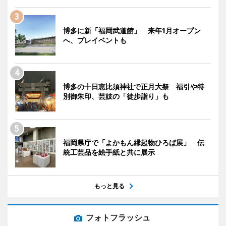
博多に新「福岡武道館」 来年1月オープン
へ、プレイベントも
博多の十日恵比須神社で正月大祭 福引や特
別御朱印、芸妓の「徒歩詣り」も
福岡県庁で「よかもん縁起物ひろば展」 伝
統工芸品を絵手紙と共に展示
もっと見る
フォトフラッシュ