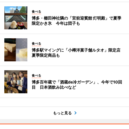
食べる
博多・櫛田神社隣の「宮前迎賓館 灯明殿」で夏季
限定かき氷 今年は団子も
食べる
博多駅マイングに「小樽洋菓子舗ルタオ」限定店
夏季限定商品も
食べる
博多百年蔵で「酒蔵de冷ガーデン」、今年で10回
目 日本酒飲み比べなど
もっと見る