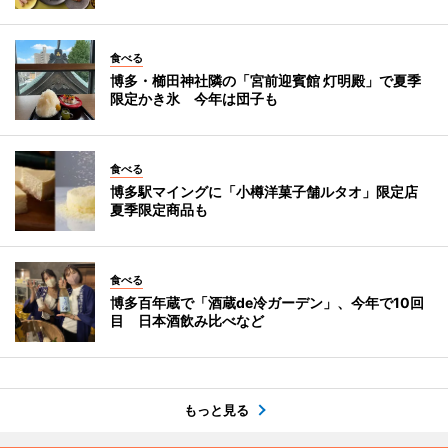
食べる
博多・櫛田神社隣の「宮前迎賓館 灯明殿」で夏季
限定かき氷 今年は団子も
食べる
博多駅マイングに「小樽洋菓子舗ルタオ」限定店
夏季限定商品も
食べる
博多百年蔵で「酒蔵de冷ガーデン」、今年で10回
目 日本酒飲み比べなど
もっと見る