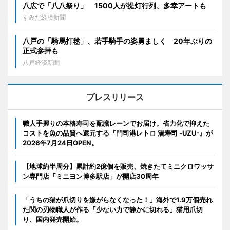
八広で「八八祭り」 1500人が提灯行列、多幸アートも
すみだ経済新聞
八戸の「騎馬打毬」、若手騎手の姿勇ましく 20年ぶりの
正式参拝も
八戸経済新聞
プレスリリース
職人手握りの本格寿司を配膳レーンでお届け。省力化で抑えた
コストを魚の品質へ還元する『門司港レトロ 渦寿司 -UZU-』が
2026年7月24日OPEN。
【地球約半周分】累計約2億個を販売、焼きたてミニクロワッサ
ン専門店「ミニヨン博多駅店」が開店30周年
「うちの猫が爪切りを嫌がらなくなった！」海外で1.9万個売れ
た関の刃物職人が作る「少ない力で静かに切れる」猫用爪切
り、国内発売開始。