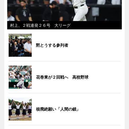
村上、２戦連発２６号 大リーグ
黙とうする参列者
花巻東が２回戦へ 高校野球
核廃絶願い「人間の鎖」