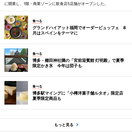
に開業し、1階・商業ゾーンに飲食店5店舗がオープンした。
食べる
グランドハイアット福岡でオーダービュッフェ 8
月はスペインをテーマに
食べる
博多・櫛田神社隣の「宮前迎賓館 灯明殿」で夏季
限定かき氷 今年は団子も
食べる
博多駅マイングに「小樽洋菓子舗ルタオ」限定店
夏季限定商品も
もっと見る