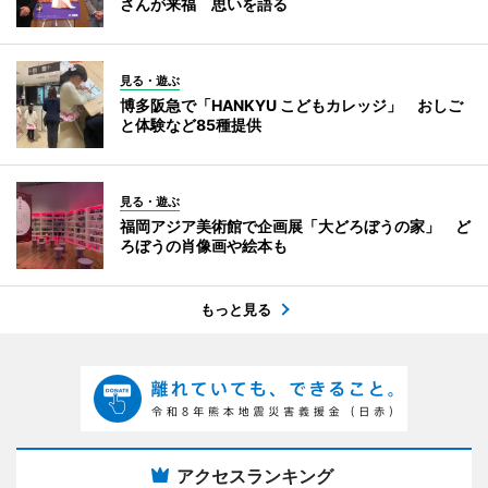
さんが来福 思いを語る
見る・遊ぶ
博多阪急で「HANKYU こどもカレッジ」 おしご
と体験など85種提供
見る・遊ぶ
福岡アジア美術館で企画展「大どろぼうの家」 ど
ろぼうの肖像画や絵本も
もっと見る
アクセスランキング