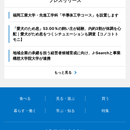
プレスリリース
福岡工業大学・先進工学科「半導体工学コース」を設置します
「愛犬のため息」53.00％の飼い主が経験、内約3割が体調を心
配｜愛犬がため息をつくシチュエーションも調査【コノコトト
モニ】
地域企業の承継を担う経営者候補育成に向け、J-Searchと事業
構想大学院大学が連携
もっと見る
食べる
見る・遊ぶ
買う
暮らす・働く
学ぶ・知る
特集