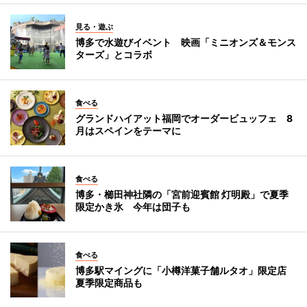
見る・遊ぶ
博多で水遊びイベント 映画「ミニオンズ＆モンス
ターズ」とコラボ
食べる
グランドハイアット福岡でオーダービュッフェ 8
月はスペインをテーマに
食べる
博多・櫛田神社隣の「宮前迎賓館 灯明殿」で夏季
限定かき氷 今年は団子も
食べる
博多駅マイングに「小樽洋菓子舗ルタオ」限定店
夏季限定商品も