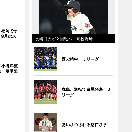
ト福岡でオ
 8月はス
長崎日大が２回戦へ 高校野球
喜ぶ植中 Ｊリーグ
「小樽洋菓
店 夏季限
鹿島、逆転で白星発進 Ｊ
リーグ
あいさつされる悠仁さま