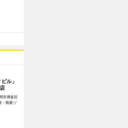
ィビル」
店
岡市博多区
階・商業ゾ
。