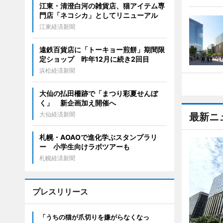
江東・清澄白河の雑貨店、猫アイテム専
門店「ネコシカ」としてリニューアル
江東経済新聞
遠鉄百貨店に「トーキョー煎餅」期間限
定ショップ 昨年12月に続き2回目
浜松経済新聞
大仙の払田柵跡で「まつり彩夏せんぼ
く」 新企画加え開催へ
大仙経済新聞
最新ニ
札幌・AOAOで進化学ぶスタンプラリ
ー 小学生向けラボツアーも
札幌経済新聞
プレスリリース
「うちの猫が爪切りを嫌がらなくなっ