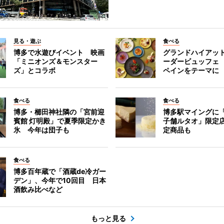
見る・遊ぶ
食べる
博多で水遊びイベント 映画
グランドハイアッ
「ミニオンズ＆モンスター
ーダービュッフェ
ズ」とコラボ
ペインをテーマに
食べる
食べる
博多・櫛田神社隣の「宮前迎
博多駅マイングに
賓館 灯明殿」で夏季限定かき
子舗ルタオ」限定
氷 今年は団子も
定商品も
食べる
博多百年蔵で「酒蔵de冷ガー
デン」、今年で10回目 日本
酒飲み比べなど
もっと見る