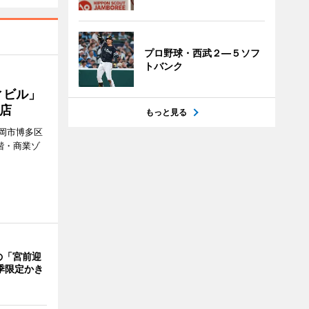
プロ野球・西武２―５ソフ
トバンク
ィビル」
店
もっと見る
岡市博多区
階・商業ゾ
。
の「宮前迎
季限定かき