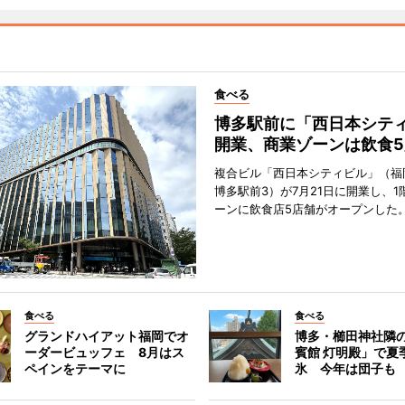
食べる
博多駅前に「西日本シテ
開業、商業ゾーンは飲食5
複合ビル「西日本シティビル」（福
博多駅前3）が7月21日に開業し、1
ーンに飲食店5店舗がオープンした
食べる
食べる
グランドハイアット福岡でオ
博多・櫛田神社隣
ーダービュッフェ 8月はス
賓館 灯明殿」で夏
ペインをテーマに
氷 今年は団子も