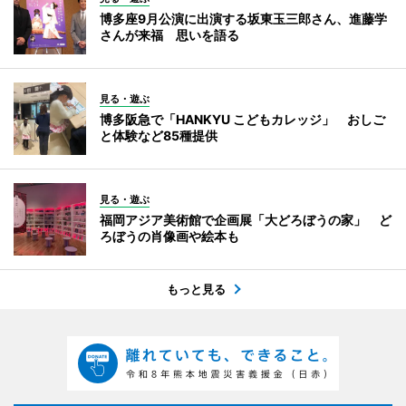
博多座9月公演に出演する坂東玉三郎さん、進藤学
さんが来福 思いを語る
見る・遊ぶ
博多阪急で「HANKYU こどもカレッジ」 おしご
と体験など85種提供
見る・遊ぶ
福岡アジア美術館で企画展「大どろぼうの家」 ど
ろぼうの肖像画や絵本も
もっと見る