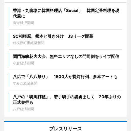
香港・九龍塘に韓国料理店「Social」 韓国定番料理を現
代風に
香港経済新聞
SC相模原、熊本と引き分け J3リーグ開幕
相模原町田経済新聞
関門海峡花火大会、無料エリアなしの門司側をライブ配信
小倉経済新聞
八広で「八八祭り」 1500人が提灯行列、多幸アートも
すみだ経済新聞
八戸の「騎馬打毬」、若手騎手の姿勇ましく 20年ぶりの
正式参拝も
八戸経済新聞
プレスリリース