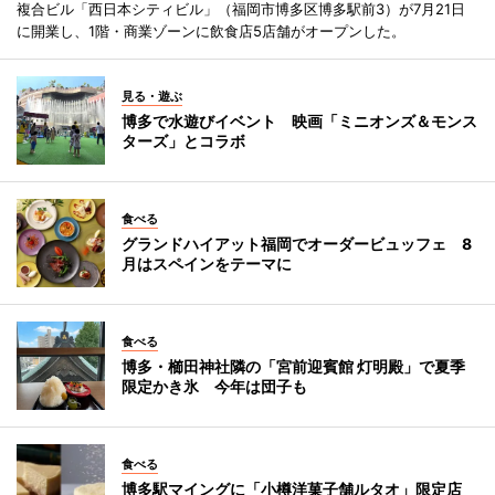
複合ビル「西日本シティビル」（福岡市博多区博多駅前3）が7月21日
に開業し、1階・商業ゾーンに飲食店5店舗がオープンした。
見る・遊ぶ
博多で水遊びイベント 映画「ミニオンズ＆モンス
ターズ」とコラボ
食べる
グランドハイアット福岡でオーダービュッフェ 8
月はスペインをテーマに
食べる
博多・櫛田神社隣の「宮前迎賓館 灯明殿」で夏季
限定かき氷 今年は団子も
食べる
博多駅マイングに「小樽洋菓子舗ルタオ」限定店