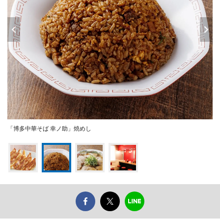
「博多中華そば 幸ノ助」焼めし