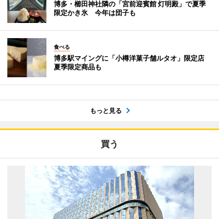
博多・櫛田神社隣の「宮前迎賓館 灯明殿」で夏季
限定かき氷 今年は団子も
食べる
博多駅マイングに「小樽洋菓子舗ルタオ」限定店
夏季限定商品も
もっと見る
買う