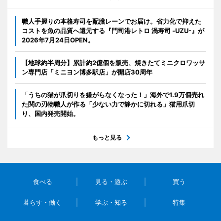
職人手握りの本格寿司を配膳レーンでお届け。省力化で抑えた
コストを魚の品質へ還元する『門司港レトロ 渦寿司 -UZU-』が
2026年7月24日OPEN。
【地球約半周分】累計約2億個を販売、焼きたてミニクロワッサ
ン専門店「ミニヨン博多駅店」が開店30周年
「うちの猫が爪切りを嫌がらなくなった！」海外で1.9万個売れ
た関の刃物職人が作る「少ない力で静かに切れる」猫用爪切
り、国内発売開始。
もっと見る
食べる
見る・遊ぶ
買う
暮らす・働く
学ぶ・知る
特集