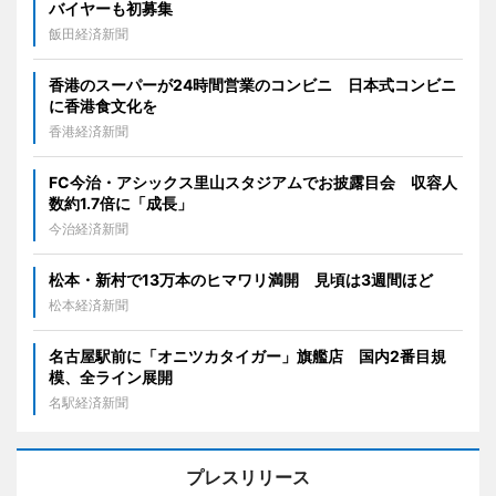
バイヤーも初募集
飯田経済新聞
香港のスーパーが24時間営業のコンビニ 日本式コンビニ
に香港食文化を
香港経済新聞
FC今治・アシックス里山スタジアムでお披露目会 収容人
数約1.7倍に「成長」
今治経済新聞
松本・新村で13万本のヒマワリ満開 見頃は3週間ほど
松本経済新聞
名古屋駅前に「オニツカタイガー」旗艦店 国内2番目規
模、全ライン展開
名駅経済新聞
プレスリリース