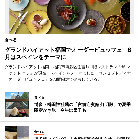
食べる
グランドハイアット福岡でオーダービュッフェ 8
月はスペインをテーマに
グランドハイアット福岡（福岡市博多区住吉1）1階レストラン「ザ マ
ーケット エフ」が現在、スペインをテーマにした「コンセプトディナ
ーオーダービュッフェ」を期間限定で提供している。
食べる
博多・櫛田神社隣の「宮前迎賓館 灯明殿」で夏季
限定かき氷 今年は団子も
食べる
博多駅マイングに「小樽洋菓子舗ルタオ」限定店