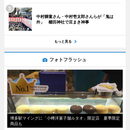
中村獅童さん・中村壱太郎さんらが「鬼は
外」 櫛田神社で豆まき神事
もっと見る
フォトフラッシュ
博多駅マイングに「小樽洋菓子舗ルタオ」限定店 夏季限定
商品も