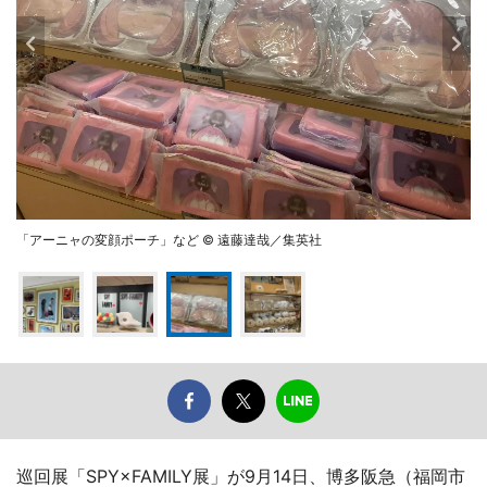
「アーニャの変顔ポーチ」など © 遠藤達哉／集英社
巡回展「SPY×FAMILY展」が9月14日、博多阪急（福岡市