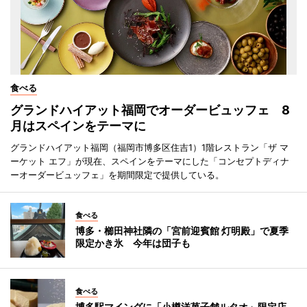
食べる
グランドハイアット福岡でオーダービュッフェ 8
月はスペインをテーマに
グランドハイアット福岡（福岡市博多区住吉1）1階レストラン「ザ マ
ーケット エフ」が現在、スペインをテーマにした「コンセプトディナ
ーオーダービュッフェ」を期間限定で提供している。
食べる
博多・櫛田神社隣の「宮前迎賓館 灯明殿」で夏季
限定かき氷 今年は団子も
食べる
博多駅マイングに「小樽洋菓子舗ルタオ」限定店