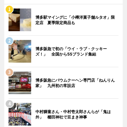
博多駅マイングに「小樽洋菓子舗ルタオ」限
定店 夏季限定商品も
博多阪急で初の「ウイ・ラブ・クッキー
ズ！」 全国から55ブランド集結
博多阪急にバウムクーヘン専門店「ねんりん
家」 九州初の常設店
中村獅童さん・中村壱太郎さんらが「鬼は
外」 櫛田神社で豆まき神事