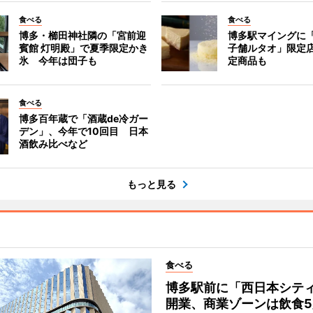
食べる
食べる
博多・櫛田神社隣の「宮前迎
博多駅マイングに
賓館 灯明殿」で夏季限定かき
子舗ルタオ」限定
氷 今年は団子も
定商品も
食べる
博多百年蔵で「酒蔵de冷ガー
デン」、今年で10回目 日本
酒飲み比べなど
もっと見る
食べる
博多駅前に「西日本シテ
開業、商業ゾーンは飲食5