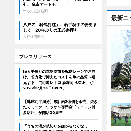
列、多幸アートも
すみだ経済新聞
最新ニ
八戸の「騎馬打毬」、若手騎手の姿勇ま
しく 20年ぶりの正式参拝も
八戸経済新聞
プレスリリース
職人手握りの本格寿司を配膳レーンでお届
け。省力化で抑えたコストを魚の品質へ還
元する『門司港レトロ 渦寿司 -UZU-』が
2026年7月24日OPEN。
【地球約半周分】累計約2億個を販売、焼き
たてミニクロワッサン専門店「ミニヨン博
多駅店」が開店30周年
「うちの猫が爪切りを嫌がらなくなっ