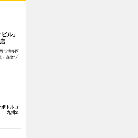
ィビル」
店
岡市博多区
階・商業ゾ
。
ーボトルコ
」 九州2