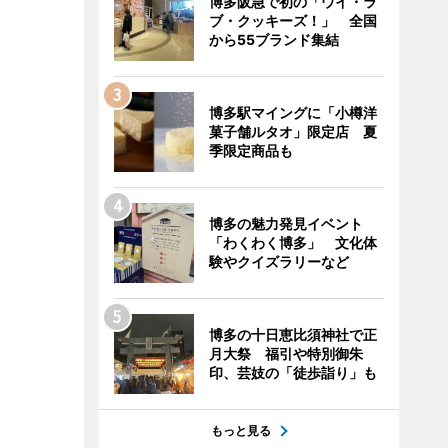
博多阪急で初の「ウイ・ラ
ブ・クッキーズ！」 全国
から55ブランド集結
博多駅マイングに「小樽洋
菓子舗ルタオ」限定店 夏
季限定商品も
博多の魅力発見イベント
「わくわく博多」 文化体
験やクイズラリーなど
博多の十日恵比須神社で正
月大祭 福引や特別御朱
印、芸妓の「徒歩詣り」も
もっと見る