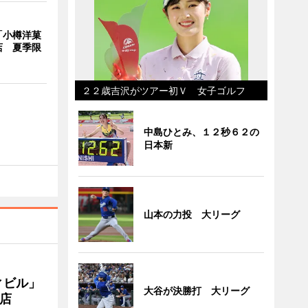
「小樽洋菓
店 夏季限
２２歳吉沢がツアー初Ｖ 女子ゴルフ
中島ひとみ、１２秒６２の
日本新
山本の力投 大リーグ
ィビル」
大谷が決勝打 大リーグ
店