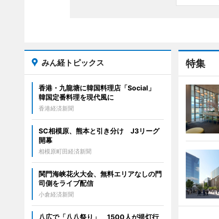
みん経トピックス
特集
香港・九龍塘に韓国料理店「Social」
韓国定番料理を現代風に
香港経済新聞
SC相模原、熊本と引き分け J3リーグ
開幕
相模原町田経済新聞
関門海峡花火大会、無料エリアなしの門
司側をライブ配信
小倉経済新聞
八広で「八八祭り」 1500人が提灯行