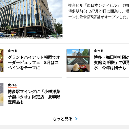
複合ビル「西日本シティビル」（福
博多駅前3）が7月21日に開業し、1
ーンに飲食店5店舗がオープンした
食べる
食べる
グランドハイアット福岡でオ
博多・櫛田神社隣
ーダービュッフェ 8月はス
賓館 灯明殿」で夏
ペインをテーマに
氷 今年は団子も
食べる
博多駅マイングに「小樽洋菓
子舗ルタオ」限定店 夏季限
定商品も
もっと見る