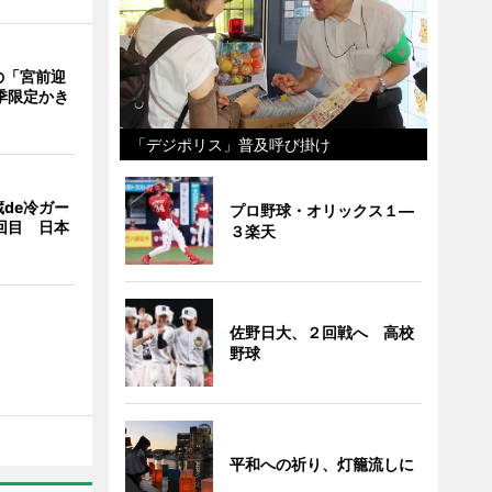
の「宮前迎
季限定かき
「デジポリス」普及呼び掛け
de冷ガー
プロ野球・オリックス１―
回目 日本
３楽天
佐野日大、２回戦へ 高校
野球
平和への祈り、灯籠流しに