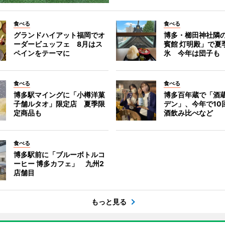
食べる
食べる
グランドハイアット福岡でオ
博多・櫛田神社隣
ーダービュッフェ 8月はス
賓館 灯明殿」で夏
ペインをテーマに
氷 今年は団子も
食べる
食べる
博多駅マイングに「小樽洋菓
博多百年蔵で「酒蔵
子舗ルタオ」限定店 夏季限
デン」、今年で10
定商品も
酒飲み比べなど
食べる
博多駅前に「ブルーボトルコ
ーヒー 博多カフェ」 九州2
店舗目
もっと見る