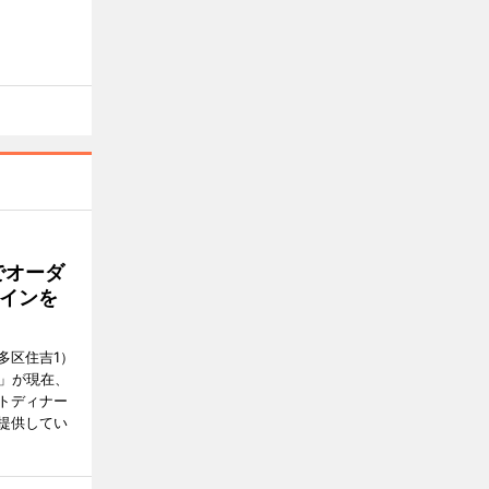
でオーダ
インを
多区住吉1）
フ」が現在、
トディナー
提供してい