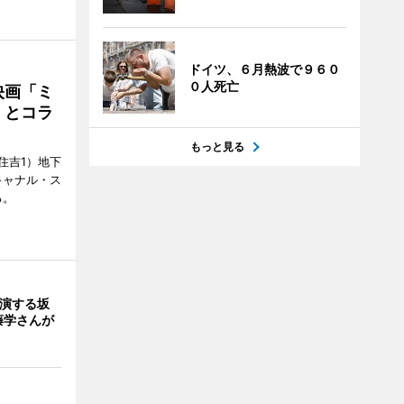
ドイツ、６月熱波で９６０
０人死亡
映画「ミ
」とコラ
もっと見る
住吉1）地下
キャナル・ス
る。
出演する坂
藤学さんが