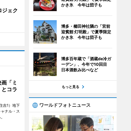
かき氷 今年は団子も
ロジェク
博多・櫛田神社隣の「宮前
迎賓館 灯明殿」で夏季限定
かき氷 今年は団子も
博多百年蔵で「酒蔵de冷ガ
ーデン」、今年で10回目
日本酒飲み比べなど
映画「ミ
もっと見る
」とコラ
ワールドフォトニュース
住吉1）地下
キャナル・ス
る。