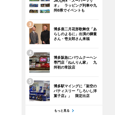
JR九州×「スーパーマリ
オ」 ラッピング列車や九
州6県でイベントも
博多座二月花形歌舞伎「あ
らしのよるに」出演の獅童
さん・壱太郎さん来福
博多阪急にバウムクーヘン
専門店「ねんりん家」 九
州初の常設店
博多駅マイングに「架空の
パティスリー『しろいし洋
菓子店』」 限定出店
もっと見る