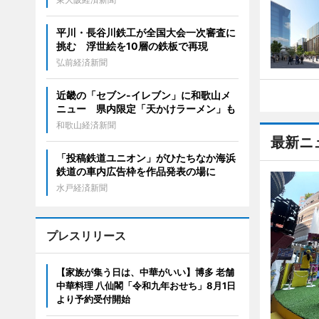
平川・長谷川鉄工が全国大会一次審査に
挑む 浮世絵を10層の鉄板で再現
弘前経済新聞
近畿の「セブン-イレブン」に和歌山メ
ニュー 県内限定「天かけラーメン」も
和歌山経済新聞
最新ニ
「投稿鉄道ユニオン」がひたちなか海浜
鉄道の車内広告枠を作品発表の場に
水戸経済新聞
プレスリリース
【家族が集う日は、中華がいい】博多 老舗
中華料理 八仙閣「令和九年おせち」8月1日
より予約受付開始