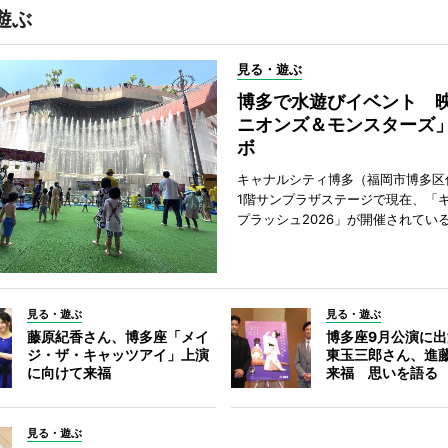
遊ぶ
見る・遊ぶ
博多で水遊びイベント 
ニオンズ＆モンスターズ
ボ
キャナルシティ博多（福岡市博多区
1階サンプラザステージで現在、「
プラッシュ2026」が開催されてい
見る・遊ぶ
見る・遊ぶ
藤原紀香さん、博多座「メイ
博多座9月公演に
ジ・ザ・キャッツアイ」上演
東玉三郎さん、進
に向けて来福
来福 思いを語る
見る・遊ぶ