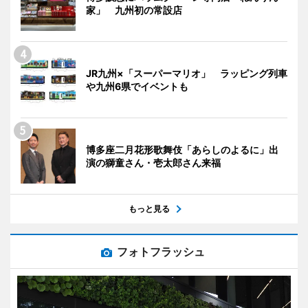
家」 九州初の常設店
JR九州×「スーパーマリオ」 ラッピング列車
や九州6県でイベントも
博多座二月花形歌舞伎「あらしのよるに」出
演の獅童さん・壱太郎さん来福
もっと見る
フォトフラッシュ