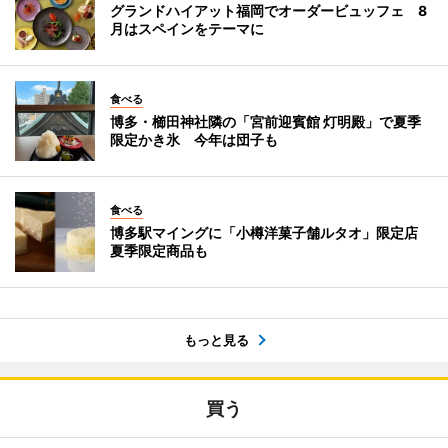
グランドハイアット福岡でオーダービュッフェ 8
月はスペインをテーマに
食べる
博多・櫛田神社隣の「宮前迎賓館 灯明殿」で夏季
限定かき氷 今年は団子も
食べる
博多駅マイングに「小樽洋菓子舗ルタオ」限定店
夏季限定商品も
もっと見る
買う