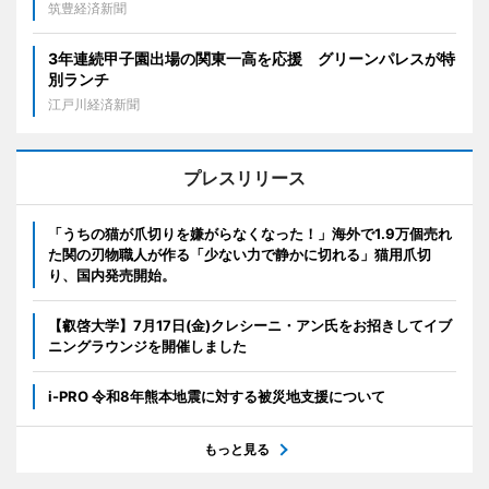
筑豊経済新聞
3年連続甲子園出場の関東一高を応援 グリーンパレスが特
別ランチ
江戸川経済新聞
プレスリリース
「うちの猫が爪切りを嫌がらなくなった！」海外で1.9万個売れ
た関の刃物職人が作る「少ない力で静かに切れる」猫用爪切
り、国内発売開始。
【叡啓大学】7月17日(金)クレシーニ・アン氏をお招きしてイブ
ニングラウンジを開催しました
i-PRO 令和8年熊本地震に対する被災地支援について
もっと見る