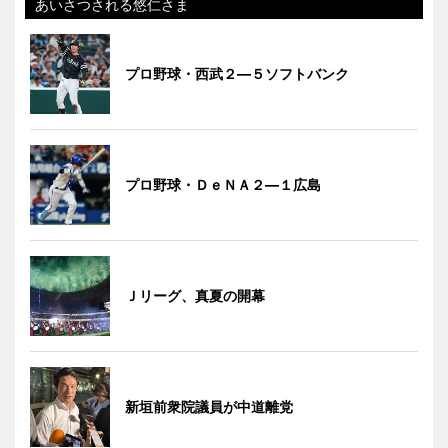
あいさつされる悠仁さま
プロ野球・西武２―５ソフトバンク
プロ野球・ＤｅＮＡ２―１広島
Ｊリーグ、真夏の開幕
新垣前衆院議員が中道離党