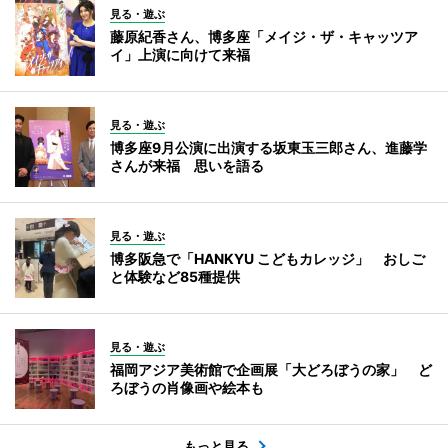
見る・遊ぶ
藤原紀香さん、博多座「メイジ・ザ・キャッツア
イ」上演に向けて来福
見る・遊ぶ
博多座9月公演に出演する坂東玉三郎さん、進藤学
さんが来福 思いを語る
見る・遊ぶ
博多阪急で「HANKYU こどもカレッジ」 おしご
と体験など85種提供
見る・遊ぶ
福岡アジア美術館で企画展「大どろぼうの家」 ど
ろぼうの肖像画や絵本も
もっと見る