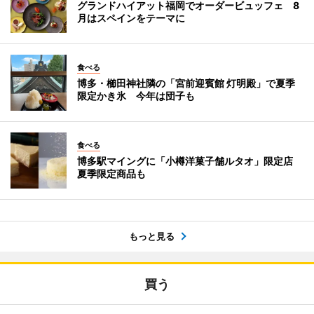
グランドハイアット福岡でオーダービュッフェ 8
月はスペインをテーマに
食べる
博多・櫛田神社隣の「宮前迎賓館 灯明殿」で夏季
限定かき氷 今年は団子も
食べる
博多駅マイングに「小樽洋菓子舗ルタオ」限定店
夏季限定商品も
もっと見る
買う