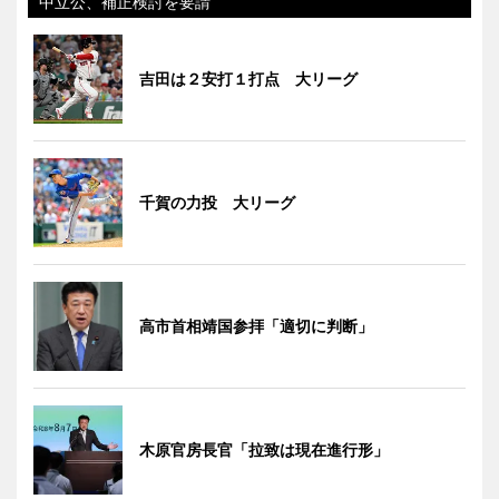
中立公、補正検討を要請
吉田は２安打１打点 大リーグ
千賀の力投 大リーグ
高市首相靖国参拝「適切に判断」
木原官房長官「拉致は現在進行形」