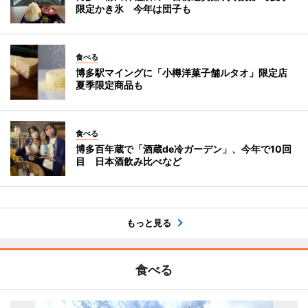
限定かき氷 今年は団子も
食べる
博多駅マイングに「小樽洋菓子舗ルタオ」限定店
夏季限定商品も
食べる
博多百年蔵で「酒蔵de冷ガーデン」、今年で10回
目 日本酒飲み比べなど
もっと見る
食べる