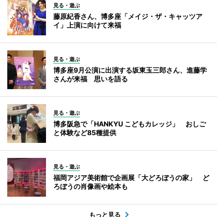
見る・遊ぶ
藤原紀香さん、博多座「メイジ・ザ・キャッツア
イ」上演に向けて来福
見る・遊ぶ
博多座9月公演に出演する坂東玉三郎さん、進藤学
さんが来福 思いを語る
見る・遊ぶ
博多阪急で「HANKYU こどもカレッジ」 おしご
と体験など85種提供
見る・遊ぶ
福岡アジア美術館で企画展「大どろぼうの家」 ど
ろぼうの肖像画や絵本も
もっと見る