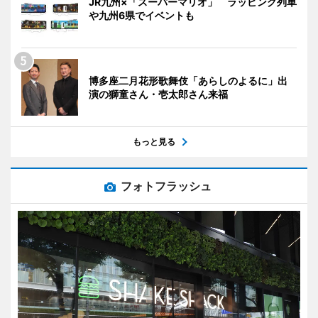
JR九州×「スーパーマリオ」 ラッピング列車
や九州6県でイベントも
博多座二月花形歌舞伎「あらしのよるに」出
演の獅童さん・壱太郎さん来福
もっと見る
フォトフラッシュ