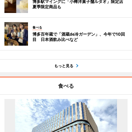
博多駅マイングに「小樽洋菓子舗ルタオ」限定店
夏季限定商品も
食べる
博多百年蔵で「酒蔵de冷ガーデン」、今年で10回
目 日本酒飲み比べなど
もっと見る
食べる