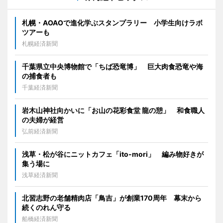
札幌・AOAOで進化学ぶスタンプラリー 小学生向けラボ
ツアーも
札幌経済新聞
千葉県立中央博物館で「ちば恐竜博」 巨大肉食恐竜や海
の捕食者も
千葉経済新聞
岩木山神社向かいに「お山の花彩食堂 龍の憩」 和食職人
の夫婦が経営
弘前経済新聞
浅草・松が谷にニットカフェ「ito-mori」 編み物好きが
集う場に
浅草経済新聞
北習志野の老舗精肉店「鳥吉」が創業170周年 幕末から
続くのれん守る
船橋経済新聞