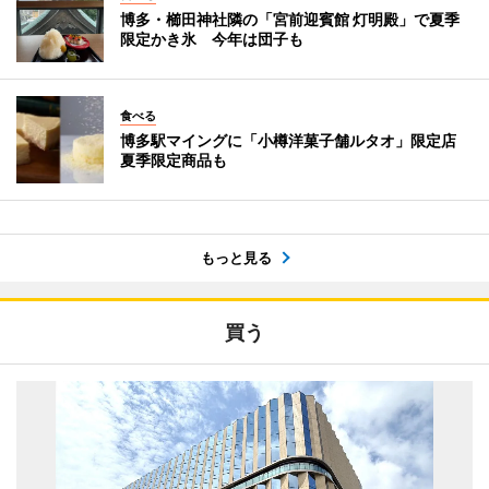
博多・櫛田神社隣の「宮前迎賓館 灯明殿」で夏季
限定かき氷 今年は団子も
食べる
博多駅マイングに「小樽洋菓子舗ルタオ」限定店
夏季限定商品も
もっと見る
買う