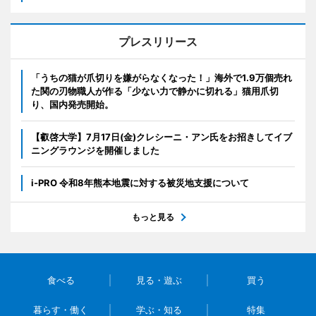
プレスリリース
「うちの猫が爪切りを嫌がらなくなった！」海外で1.9万個売れ
た関の刃物職人が作る「少ない力で静かに切れる」猫用爪切
り、国内発売開始。
【叡啓大学】7月17日(金)クレシーニ・アン氏をお招きしてイブ
ニングラウンジを開催しました
i-PRO 令和8年熊本地震に対する被災地支援について
もっと見る
食べる
見る・遊ぶ
買う
暮らす・働く
学ぶ・知る
特集