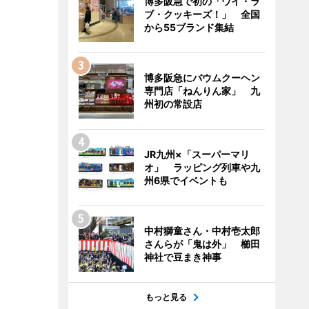
博多阪急で初の「ウイ・ラ
ブ・クッキーズ！」 全国
から55ブランド集結
博多阪急にバウムクーヘン
専門店「ねんりん家」 九
州初の常設店
JR九州×「スーパーマリ
オ」 ラッピング列車や九
州6県でイベントも
中村獅童さん・中村壱太郎
さんらが「鬼は外」 櫛田
神社で豆まき神事
もっと見る