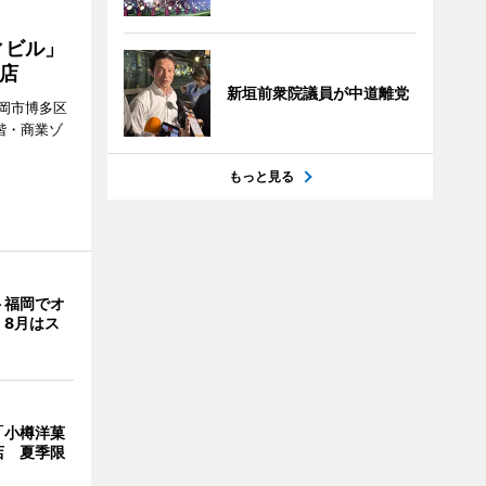
ィビル」
店
新垣前衆院議員が中道離党
岡市博多区
階・商業ゾ
。
もっと見る
ト福岡でオ
 8月はス
「小樽洋菓
店 夏季限