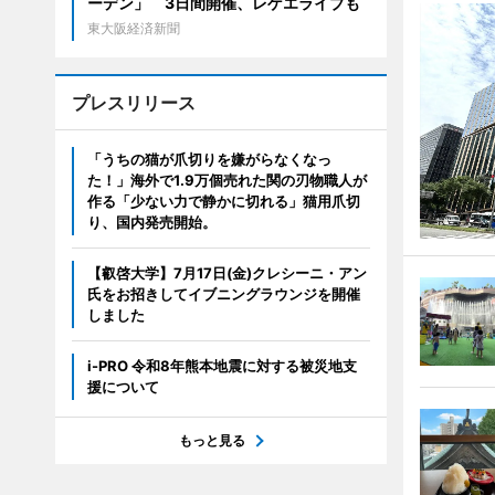
ーデン」 3日間開催、レゲエライブも
東大阪経済新聞
プレスリリース
「うちの猫が爪切りを嫌がらなくなっ
た！」海外で1.9万個売れた関の刃物職人が
作る「少ない力で静かに切れる」猫用爪切
り、国内発売開始。
【叡啓大学】7月17日(金)クレシーニ・アン
氏をお招きしてイブニングラウンジを開催
しました
i-PRO 令和8年熊本地震に対する被災地支
援について
もっと見る