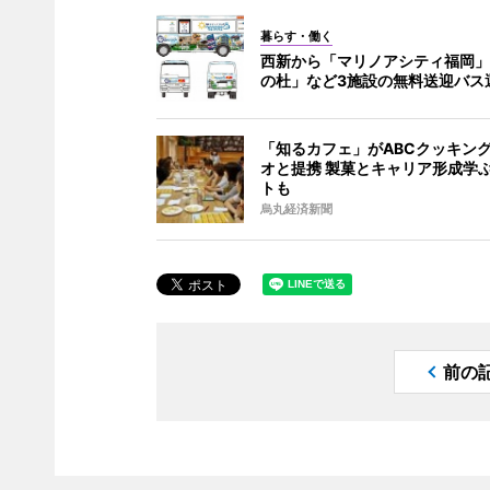
暮らす・働く
西新から「マリノアシティ福岡」
の杜」など3施設の無料送迎バス
「知るカフェ」がABCクッキン
オと提携 製菓とキャリア形成学
トも
烏丸経済新聞
前の