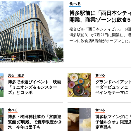
食べる
博多駅前に「西日本シテ
開業、商業ゾーンは飲食5
複合ビル「西日本シティビル」（福
博多駅前3）が7月21日に開業し、1
ーンに飲食店5店舗がオープンした
見る・遊ぶ
食べる
博多で水遊びイベント 映画
グランドハイアッ
「ミニオンズ＆モンスター
ーダービュッフェ
ズ」とコラボ
ペインをテーマに
食べる
食べる
博多・櫛田神社隣の「宮前迎
博多駅マイングに
賓館 灯明殿」で夏季限定かき
子舗ルタオ」限定
氷 今年は団子も
定商品も