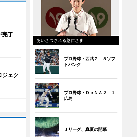
が完了
あいさつされる悠仁さま
プロ野球・西武２―５ソフ
トバンク
ロジェク
プロ野球・ＤｅＮＡ２―１
広島
Ｊリーグ、真夏の開幕