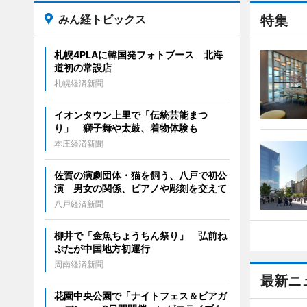
みん経トピックス
特集
札幌4PLAに韓国発フォトブース 北海
道初の常設店
札幌経済新聞
イオンタウン上里で「伝統芸能まつ
り」 獅子舞や太鼓、着物体験も
本庄経済新聞
佐賀の演劇団体・猫を飼う、八戸で初公
演 男女の関係、ピアノや彫刻を交えて
八戸経済新聞
柳井で「金魚ちょうちん祭り」 弘前ね
ぷたが中国地方初運行
周南経済新聞
最新ニ
花園中央公園で「ナイトフェス＆ビアガ