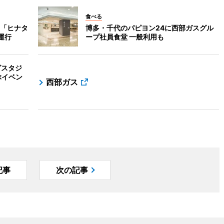
食べる
「ヒナタ
博多・千代のパピヨン24に西部ガスグル
運行
ープ社員食堂 一般利用も
グスタジ
ぶイベン
西部ガス
記事
次の記事