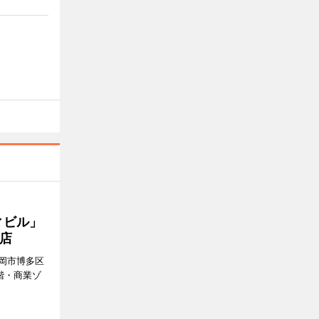
ィビル」
店
岡市博多区
階・商業ゾ
。