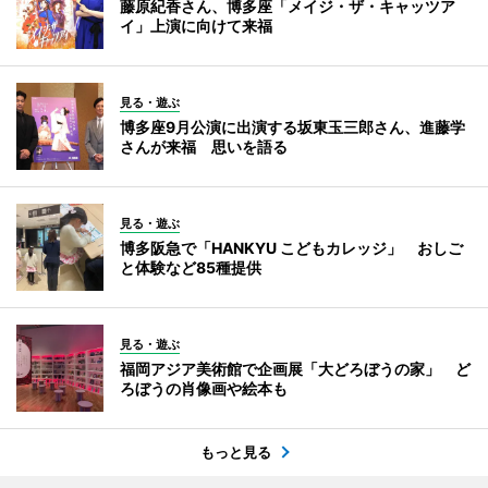
藤原紀香さん、博多座「メイジ・ザ・キャッツア
イ」上演に向けて来福
見る・遊ぶ
博多座9月公演に出演する坂東玉三郎さん、進藤学
さんが来福 思いを語る
見る・遊ぶ
博多阪急で「HANKYU こどもカレッジ」 おしご
と体験など85種提供
見る・遊ぶ
福岡アジア美術館で企画展「大どろぼうの家」 ど
ろぼうの肖像画や絵本も
もっと見る