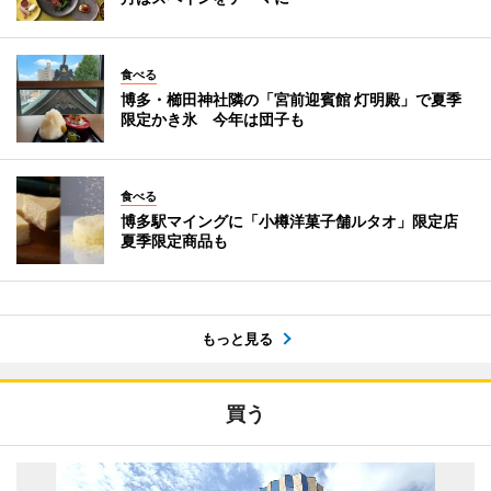
食べる
博多・櫛田神社隣の「宮前迎賓館 灯明殿」で夏季
限定かき氷 今年は団子も
食べる
博多駅マイングに「小樽洋菓子舗ルタオ」限定店
夏季限定商品も
もっと見る
買う