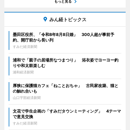
もっと見る
みん経トピックス
墨田区役所、「令和8年8月8日婚」 300人超が事前予
約、開庁前から長い列
すみだ経済新聞
浦和で「親子の居場所なつまつり」 浴衣姿でヨーヨー釣
りや和太鼓楽しむ
浦和経済新聞
厚狭に保護猫カフェ「ねことおちゃ」 古民家改築、猫と
の触れ合いも
山口宇部経済新聞
文花で学生企画の「すみだタウンミーティング」 4テーマ
で意見交換
すみだ経済新聞