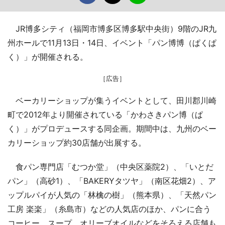
JR博多シティ（福岡市博多区博多駅中央街）9階のJR九
州ホールで11月13日・14日、イベント「パン博博（ぱくぱ
く）」が開催される。
［広告］
ベーカリーショップが集うイベントとして、田川郡川崎
町で2012年より開催されている「かわさきパン博（ぱ
く）」がプロデュースする同企画。期間中は、九州のベー
カリーショップ約30店舗が出展する。
食パン専門店「むつか堂」（中央区薬院2）、「いとだ
パン」（高砂1）、「BAKERYタツヤ」（南区花畑2）、ア
ップルパイが人気の「林檎の樹」（熊本県）、「天然パン
工房 楽楽」（糸島市）などの人気店のほか、パンに合う
コーヒー、スープ、オリーブオイルなどをそろえる店舗も