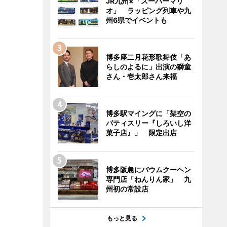
JR九州×「スーパーマリ
オ」 ラッピング列車や九
州6県でイベントも
博多座二月花形歌舞伎「あ
らしのよるに」出演の獅童
さん・壱太郎さん来福
博多駅マイングに「架空の
パティスリー『しろいし洋
菓子店』」 限定出店
博多阪急にバウムクーヘン
専門店「ねんりん家」 九
州初の常設店
もっと見る