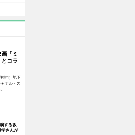
映画「ミ
」とコラ
住吉1）地下
キャナル・ス
る。
出演する坂
藤学さんが