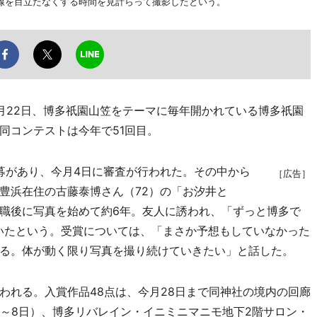
線を目立たなくする時間を見計らって撮影したという。
22日、博多祇園山笠をテーマに毎年開かれている博多祇園
同コンテストは今年で51回目。
応募があり、今月4日に審査が行われた。その中から
［広告］
豊浜在住の古藤泰博さん（72）の「お汐井と
職後に写真を始めて約6年。友人に誘われ、「ずっと博多で
いたという。受賞については、「まさか予想もしていなかった
る。体が動く限り写真を撮り続けていきたい」と話した。
れる。入賞作品48点は、今月28日まで同神社の境内の回廊
日～8日）、博多リバレイン・イニミニマニモ地下2階サロン・