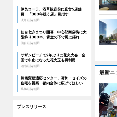
伊良コーラ、浅草観音前に直営5店舗
目 「300年続く店」目指す
浅草経済新聞
仙台七夕まつり開幕 中心部商店街に大
型飾り300本、青空の下で風に揺れ
仙台経済新聞
サザンビーチで2年ぶりに花火大会 全
国で中止になった花火玉も再利用
湘南経済新聞
最新ニ
気候変動適応センター、葛飾・セイズの
住宅を視察 都内全体に広げてほしい
葛飾経済新聞
プレスリリース