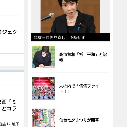
ロジェク
非核三原則見直し、予断せず
高市首相「祈 平和」と記
帳
丸の内で「倍倍ファイ
ト！」
映画「ミ
」とコラ
仙台七夕まつりが開幕
住吉1）地下