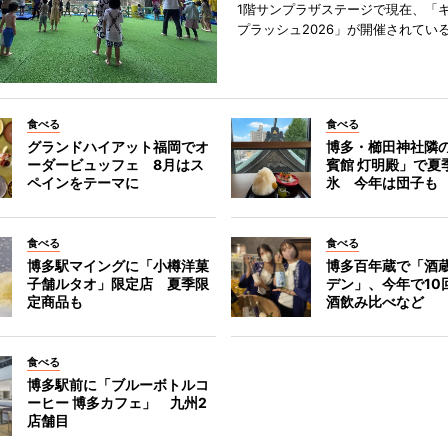
1階サンプラザステージで現在、「
プラッシュ2026」が開催されてい
食べる
食べる
グランドハイアット福岡でオ
博多・櫛田神社隣
ーダービュッフェ 8月はス
賓館 灯明殿」で夏
ペインをテーマに
氷 今年は団子も
食べる
食べる
博多駅マイングに「小樽洋菓
博多百年蔵で「酒蔵
子舗ルタオ」限定店 夏季限
デン」、今年で10
定商品も
酒飲み比べなど
食べる
博多駅前に「ブルーボトルコ
ーヒー 博多カフェ」 九州2
店舗目