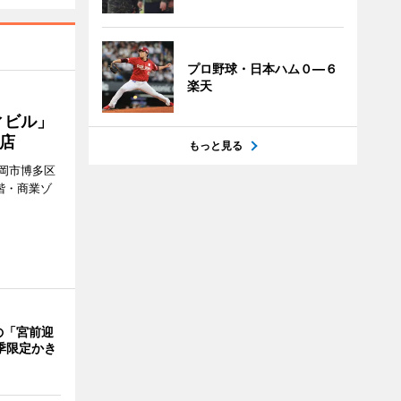
プロ野球・日本ハム０―６
楽天
ィビル」
店
もっと見る
岡市博多区
階・商業ゾ
。
の「宮前迎
季限定かき