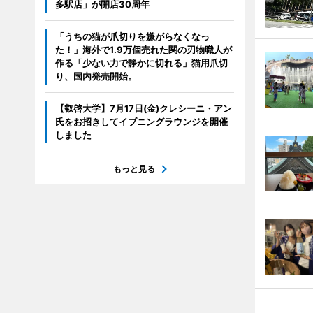
多駅店」が開店30周年
「うちの猫が爪切りを嫌がらなくなっ
た！」海外で1.9万個売れた関の刃物職人が
作る「少ない力で静かに切れる」猫用爪切
り、国内発売開始。
【叡啓大学】7月17日(金)クレシーニ・アン
氏をお招きしてイブニングラウンジを開催
しました
もっと見る