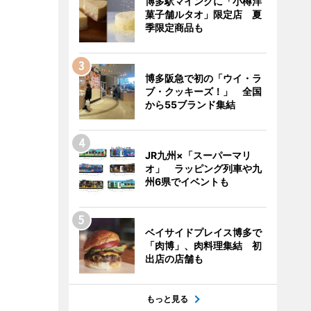
博多駅マイングに「小樽洋
菓子舗ルタオ」限定店 夏
季限定商品も
博多阪急で初の「ウイ・ラ
ブ・クッキーズ！」 全国
から55ブランド集結
JR九州×「スーパーマリ
オ」 ラッピング列車や九
州6県でイベントも
ベイサイドプレイス博多で
「肉博」、肉料理集結 初
出店の店舗も
もっと見る