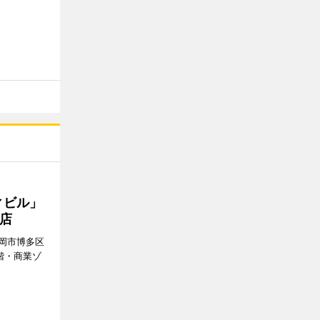
ィビル」
店
岡市博多区
階・商業ゾ
。