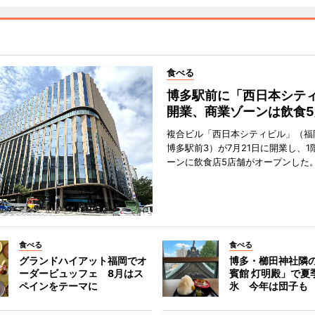
食べる
博多駅前に「西日本シテ
開業、商業ゾーンは飲食5
複合ビル「西日本シティビル」（福
博多駅前3）が7月21日に開業し、1
ーンに飲食店5店舗がオープンした
食べる
食べる
グランドハイアット福岡でオ
博多・櫛田神社隣
ーダービュッフェ 8月はス
賓館 灯明殿」で夏
ペインをテーマに
氷 今年は団子も