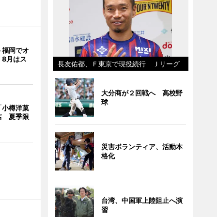
ト福岡でオ
 8月はス
長友佑都、Ｆ東京で現役続行 Ｊリーグ
大分商が２回戦へ 高校野
球
「小樽洋菓
店 夏季限
災害ボランティア、活動本
格化
台湾、中国軍上陸阻止へ演
習