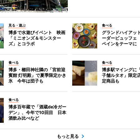
見る・遊ぶ
食べる
博多で水遊びイベント 映画
グランドハイアッ
「ミニオンズ＆モンスター
ーダービュッフェ
ズ」とコラボ
ペインをテーマに
食べる
食べる
博多・櫛田神社隣の「宮前迎
博多駅マイングに
賓館 灯明殿」で夏季限定かき
子舗ルタオ」限定
氷 今年は団子も
定商品も
食べる
博多百年蔵で「酒蔵de冷ガー
デン」、今年で10回目 日本
酒飲み比べなど
もっと見る