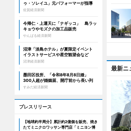
ゥ・ソレイユ」元パフォーマーが指導
佐賀経済新聞
今帰仁・上運天に「ナギッコ」 島ラッ
キョウやモズクの加工品販売
やんばる経済新聞
沼津「淡島ホテル」が夏限定イベント
イラストサービスや星空観望会など
沼津経済新聞
最新ニ
墨田区役所、「令和8年8月8日婚」
300人超が婚姻届、開庁前から長い列
すみだ経済新聞
プレスリリース
【地球約半周分】累計約2億個を販売、焼き
たてミニクロワッサン専門店「ミニヨン博