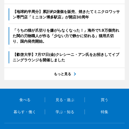
【地球約半周分】累計約2億個を販売、焼きたてミニクロワッサ
ン専門店「ミニヨン博多駅店」が開店30周年
「うちの猫が爪切りを嫌がらなくなった！」海外で1.9万個売れ
た関の刃物職人が作る「少ない力で静かに切れる」猫用爪切
り、国内発売開始。
【叡啓大学】7月17日(金)クレシーニ・アン氏をお招きしてイブ
ニングラウンジを開催しました
もっと見る
食べる
見る・遊ぶ
買う
暮らす・働く
学ぶ・知る
特集