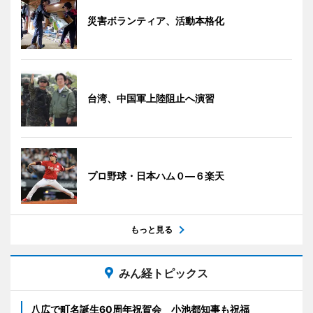
災害ボランティア、活動本格化
台湾、中国軍上陸阻止へ演習
プロ野球・日本ハム０―６楽天
もっと見る
みん経トピックス
八広で町名誕生60周年祝賀会 小池都知事も祝福