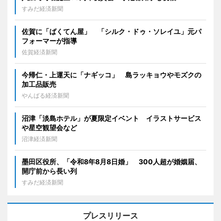
すみだ経済新聞
佐賀に「ばくてん屋」 「シルク・ドゥ・ソレイユ」元パ
フォーマーが指導
佐賀経済新聞
今帰仁・上運天に「ナギッコ」 島ラッキョウやモズクの
加工品販売
やんばる経済新聞
沼津「淡島ホテル」が夏限定イベント イラストサービス
や星空観望会など
沼津経済新聞
墨田区役所、「令和8年8月8日婚」 300人超が婚姻届、
開庁前から長い列
すみだ経済新聞
プレスリリース