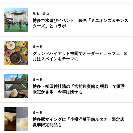
見る・遊ぶ
博多で水遊びイベント 映画「ミニオンズ＆モンス
ターズ」とコラボ
食べる
グランドハイアット福岡でオーダービュッフェ 8
月はスペインをテーマに
食べる
博多・櫛田神社隣の「宮前迎賓館 灯明殿」で夏季
限定かき氷 今年は団子も
食べる
博多駅マイングに「小樽洋菓子舗ルタオ」限定店
夏季限定商品も