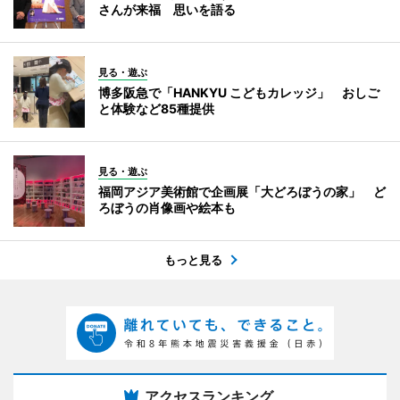
さんが来福 思いを語る
見る・遊ぶ
博多阪急で「HANKYU こどもカレッジ」 おしご
と体験など85種提供
見る・遊ぶ
福岡アジア美術館で企画展「大どろぼうの家」 ど
ろぼうの肖像画や絵本も
もっと見る
アクセスランキング