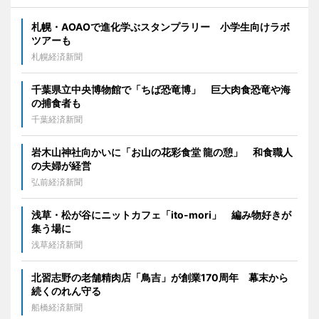
札幌・AOAOで進化学ぶスタンプラリー 小学生向けラボ
ツアーも
札幌経済新聞
千葉県立中央博物館で「ちば恐竜博」 巨大肉食恐竜や海
の捕食者も
千葉経済新聞
岩木山神社向かいに「お山の花彩食堂 龍の憩」 和食職人
の夫婦が経営
弘前経済新聞
浅草・松が谷にニットカフェ「ito-mori」 編み物好きが
集う場に
浅草経済新聞
北習志野の老舗精肉店「鳥吉」が創業170周年 幕末から
続くのれん守る
船橋経済新聞