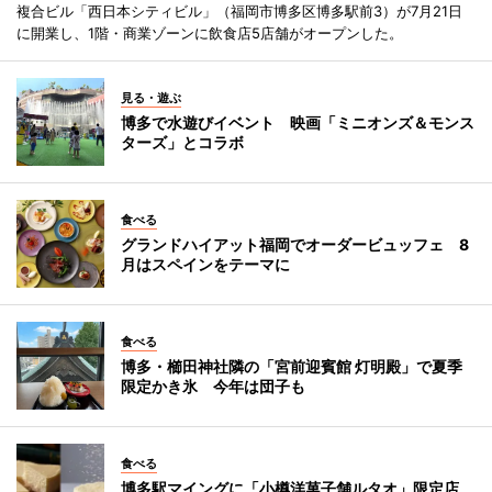
複合ビル「西日本シティビル」（福岡市博多区博多駅前3）が7月21日
に開業し、1階・商業ゾーンに飲食店5店舗がオープンした。
見る・遊ぶ
博多で水遊びイベント 映画「ミニオンズ＆モンス
ターズ」とコラボ
食べる
グランドハイアット福岡でオーダービュッフェ 8
月はスペインをテーマに
食べる
博多・櫛田神社隣の「宮前迎賓館 灯明殿」で夏季
限定かき氷 今年は団子も
食べる
博多駅マイングに「小樽洋菓子舗ルタオ」限定店