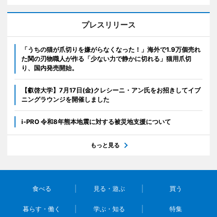
プレスリリース
「うちの猫が爪切りを嫌がらなくなった！」海外で1.9万個売れ
た関の刃物職人が作る「少ない力で静かに切れる」猫用爪切
り、国内発売開始。
【叡啓大学】7月17日(金)クレシーニ・アン氏をお招きしてイブ
ニングラウンジを開催しました
i-PRO 令和8年熊本地震に対する被災地支援について
もっと見る
食べる
見る・遊ぶ
買う
暮らす・働く
学ぶ・知る
特集