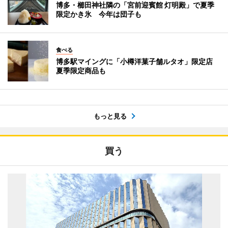
博多・櫛田神社隣の「宮前迎賓館 灯明殿」で夏季
限定かき氷 今年は団子も
食べる
博多駅マイングに「小樽洋菓子舗ルタオ」限定店
夏季限定商品も
もっと見る
買う