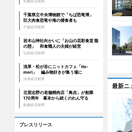
札幌経済新聞
千葉県立中央博物館で「ちば恐竜博」
巨大肉食恐竜や海の捕食者も
千葉経済新聞
岩木山神社向かいに「お山の花彩食堂 龍
の憩」 和食職人の夫婦が経営
弘前経済新聞
浅草・松が谷にニットカフェ「ito-
mori」 編み物好きが集う場に
浅草経済新聞
最新ニ
北習志野の老舗精肉店「鳥吉」が創業
170周年 幕末から続くのれん守る
船橋経済新聞
プレスリリース