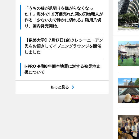
「うちの猫が爪切りを嫌がらなくなっ
た！」海外で1.9万個売れた関の刃物職人が
作る「少ない力で静かに切れる」猫用爪切
り、国内発売開始。
【叡啓大学】7月17日(金)クレシーニ・アン
氏をお招きしてイブニングラウンジを開催
しました
i-PRO 令和8年熊本地震に対する被災地支
援について
もっと見る