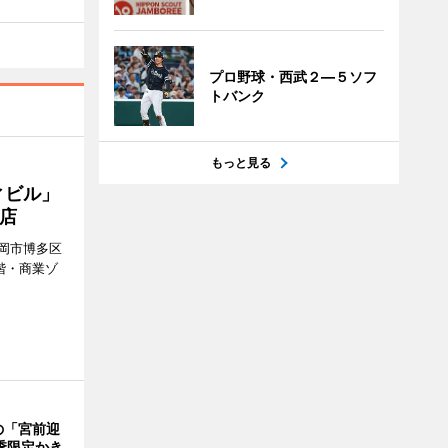
プロ野球・西武２―５ソフ
トバンク
もっと見る
ィビル」
店
岡市博多区
階・商業ゾ
。
の「宮前迎
季限定かき