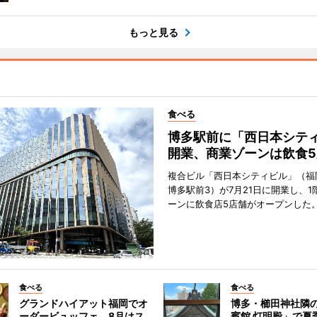
もっと見る
食べる
博多駅前に「西日本シテ
開業、商業ゾーンは飲食5
複合ビル「西日本シティビル」（福
博多駅前3）が7月21日に開業し、1
ーンに飲食店5店舗がオープンした
食べる
食べる
グランドハイアット福岡でオ
博多・櫛田神社隣
ーダービュッフェ 8月はス
賓館 灯明殿」で夏