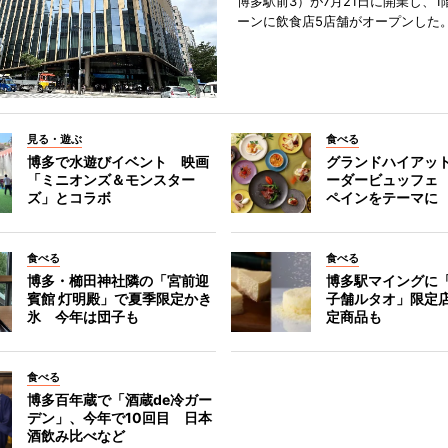
博多駅前3）が7月21日に開業し、1
ーンに飲食店5店舗がオープンした
見る・遊ぶ
食べる
博多で水遊びイベント 映画
グランドハイアッ
「ミニオンズ＆モンスター
ーダービュッフェ
ズ」とコラボ
ペインをテーマに
食べる
食べる
博多・櫛田神社隣の「宮前迎
博多駅マイングに
賓館 灯明殿」で夏季限定かき
子舗ルタオ」限定
氷 今年は団子も
定商品も
食べる
博多百年蔵で「酒蔵de冷ガー
デン」、今年で10回目 日本
酒飲み比べなど