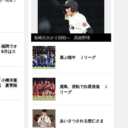
階・商業ゾ
。
長崎日大が２回戦へ 高校野球
ト福岡でオ
 8月はス
喜ぶ植中 Ｊリーグ
「小樽洋菓
店 夏季限
鹿島、逆転で白星発進 Ｊ
リーグ
あいさつされる悠仁さま