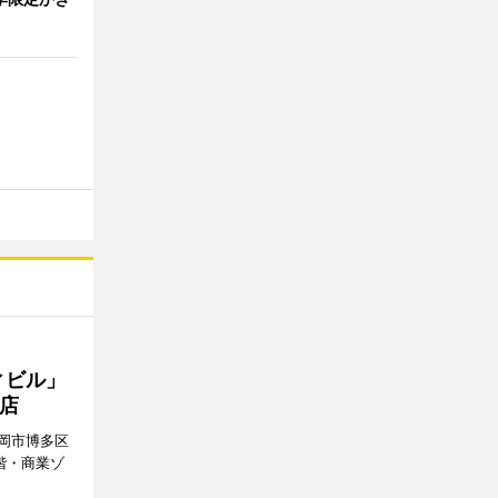
ィビル」
店
岡市博多区
階・商業ゾ
。