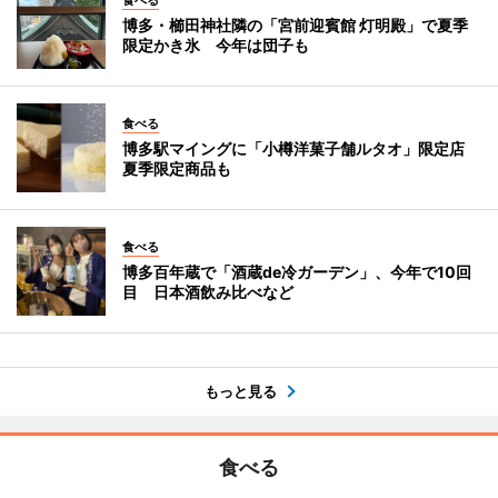
食べる
博多・櫛田神社隣の「宮前迎賓館 灯明殿」で夏季
限定かき氷 今年は団子も
食べる
博多駅マイングに「小樽洋菓子舗ルタオ」限定店
夏季限定商品も
食べる
博多百年蔵で「酒蔵de冷ガーデン」、今年で10回
目 日本酒飲み比べなど
もっと見る
食べる