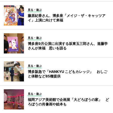
見る・遊ぶ
藤原紀香さん、博多座「メイジ・ザ・キャッツア
イ」上演に向けて来福
見る・遊ぶ
博多座9月公演に出演する坂東玉三郎さん、進藤学
さんが来福 思いを語る
見る・遊ぶ
博多阪急で「HANKYU こどもカレッジ」 おしご
と体験など85種提供
見る・遊ぶ
福岡アジア美術館で企画展「大どろぼうの家」 ど
ろぼうの肖像画や絵本も