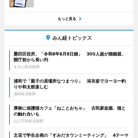
もっと見る
みん経トピックス
墨田区役所、「令和8年8月8日婚」 300人超が婚姻届、
開庁前から長い列
すみだ経済新聞
浦和で「親子の居場所なつまつり」 浴衣姿でヨーヨー釣
りや和太鼓楽しむ
浦和経済新聞
厚狭に保護猫カフェ「ねことおちゃ」 古民家改築、猫と
の触れ合いも
山口宇部経済新聞
文花で学生企画の「すみだタウンミーティング」 4テーマ