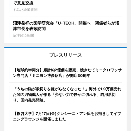
で意見交換
すみだ経済新聞
沼津発祥の医学研究会「U-TECH」開催へ 関係者らが沼
津市長を表敬訪問
沼津経済新聞
プレスリリース
【地球約半周分】累計約2億個を販売、焼きたてミニクロワッサ
ン専門店「ミニヨン博多駅店」が開店30周年
「うちの猫が爪切りを嫌がらなくなった！」海外で1.9万個売れ
た関の刃物職人が作る「少ない力で静かに切れる」猫用爪切
り、国内発売開始。
【叡啓大学】7月17日(金)クレシーニ・アン氏をお招きしてイブ
ニングラウンジを開催しました