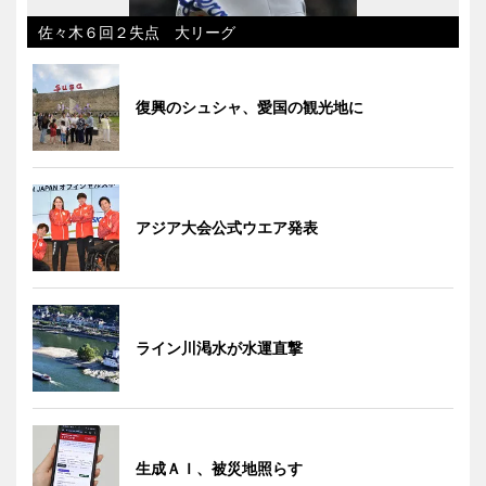
佐々木６回２失点 大リーグ
復興のシュシャ、愛国の観光地に
アジア大会公式ウエア発表
ライン川渇水が水運直撃
生成ＡＩ、被災地照らす