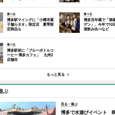
食べる
食べる
博多駅マイングに「小樽洋菓
博多百年蔵で「酒蔵
子舗ルタオ」限定店 夏季限
デン」、今年で10
定商品も
酒飲み比べなど
食べる
博多駅前に「ブルーボトルコ
ーヒー 博多カフェ」 九州2
店舗目
もっと見る
遊ぶ
見る・遊ぶ
博多で水遊びイベント 