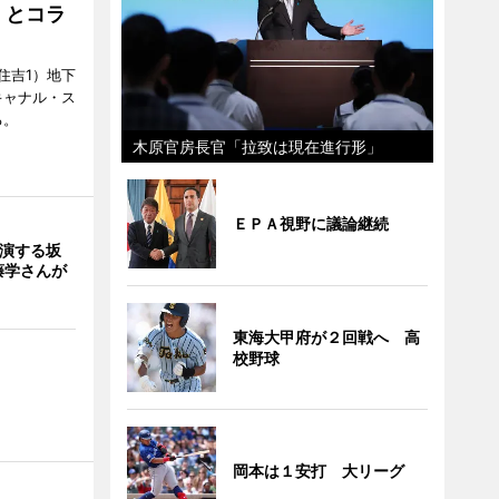
」とコラ
住吉1）地下
キャナル・ス
る。
木原官房長官「拉致は現在進行形」
ＥＰＡ視野に議論継続
出演する坂
藤学さんが
東海大甲府が２回戦へ 高
校野球
岡本は１安打 大リーグ