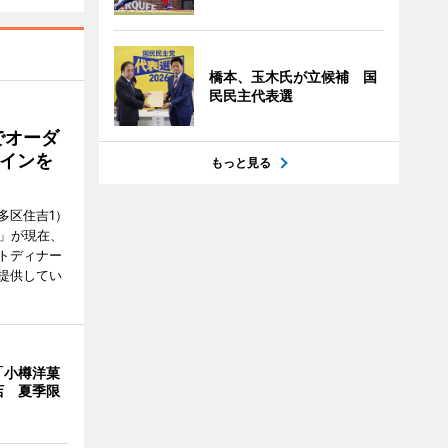
橋本、玉木氏が立候補 国
民民主代表選
でオーダ
インを
もっと見る
多区住吉1）
フ」が現在、
トディナー
提供してい
「小樽洋菓
店 夏季限