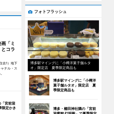
フォトフラッシュ
映画「ミ
」とコラ
博多駅マイングに「小樽洋菓子舗ルタ
住吉1）地下
オ」限定店 夏季限定商品も
キャナル・ス
る。
博多駅マイングに「小樽洋
菓子舗ルタオ」限定店 夏
季限定商品も
の「宮前迎
季限定かき
博多・櫛田神社隣の「宮前
迎賓館 灯明殿」で夏季限定