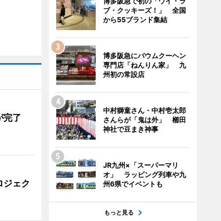
博多阪急で初の「ウイ・ラ
ブ・クッキーズ！」 全国
から55ブランド集結
博多阪急にバウムクーヘン
専門店「ねんりん家」 九
州初の常設店
中村獅童さん・中村壱太郎
が完了
さんらが「鬼は外」 櫛田
神社で豆まき神事
JR九州×「スーパーマリ
オ」 ラッピング列車や九
ロジェク
州6県でイベントも
もっと見る