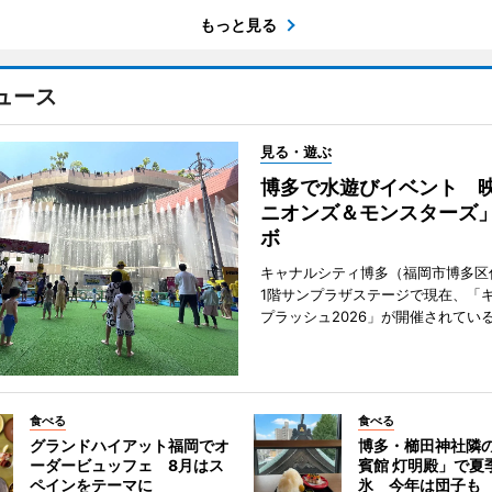
もっと見る
ュース
見る・遊ぶ
博多で水遊びイベント 
ニオンズ＆モンスターズ
ボ
キャナルシティ博多（福岡市博多区
1階サンプラザステージで現在、「
プラッシュ2026」が開催されてい
食べる
食べる
グランドハイアット福岡でオ
博多・櫛田神社隣
ーダービュッフェ 8月はス
賓館 灯明殿」で夏
ペインをテーマに
氷 今年は団子も