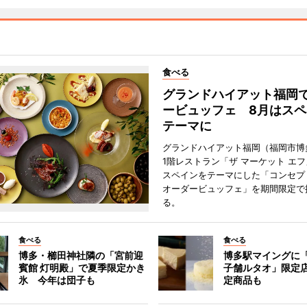
食べる
グランドハイアット福岡
ービュッフェ 8月はスペ
テーマに
グランドハイアット福岡（福岡市博
1階レストラン「ザ マーケット エ
スペインをテーマにした「コンセプ
オーダービュッフェ」を期間限定で
る。
食べる
食べる
博多・櫛田神社隣の「宮前迎
博多駅マイングに
賓館 灯明殿」で夏季限定かき
子舗ルタオ」限定
氷 今年は団子も
定商品も