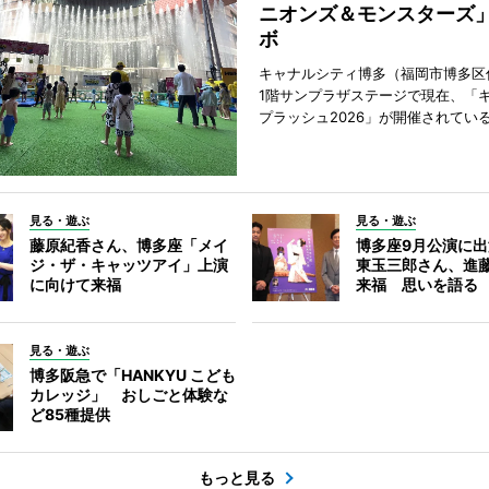
ニオンズ＆モンスターズ
ボ
キャナルシティ博多（福岡市博多区
1階サンプラザステージで現在、「
プラッシュ2026」が開催されてい
見る・遊ぶ
見る・遊ぶ
藤原紀香さん、博多座「メイ
博多座9月公演に
ジ・ザ・キャッツアイ」上演
東玉三郎さん、進
に向けて来福
来福 思いを語る
見る・遊ぶ
博多阪急で「HANKYU こども
カレッジ」 おしごと体験な
ど85種提供
もっと見る