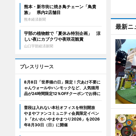
熊本・新市街に焼き鳥チェーン「鳥貴
族」 県内2店舗目
熊本経済新聞
最新ニ
宇部の植物館で「夏休み特別企画」 涼
しい夜にカブクワや夜咲花観賞
山口宇部経済新聞
プレスリリース
8月8日「世界猫の日」限定！穴あけ不要に
ゃんウォールやハンモックなど、人気猫用
品が24時間限定12％OFFクーポンでお得に
普段は入れない本社オフィスを特別開放
やまやファンコミュニティ会員限定イベン
ト「わいわいやまやまつり2026」を2026
年8月30日（日）に開催