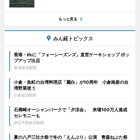
もっと見る
みん経トピックス
香港・ifcに「フォーシーズンズ」直営ケーキショップ ポッ
プアップ出店
香港経済新聞
小倉・魚町の台湾料理店「麗白」が10周年 小倉南産の台
湾野菜使う
小倉経済新聞
石廊崎オーシャンパークで「夕涼会」 来場100万人達成
セレモニーも
伊豆下田経済新聞
夏の八戸三社大祭で冬の「えんぶり」公演 青森ねぶた祭