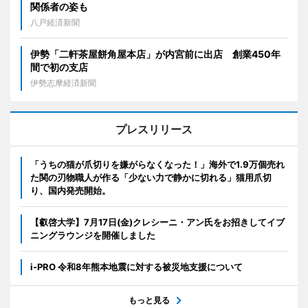
関係者の姿も
八戸経済新聞
伊勢「二軒茶屋餅角屋本店」が内宮前に出店 創業450年
間で初の支店
伊勢志摩経済新聞
プレスリリース
「うちの猫が爪切りを嫌がらなくなった！」海外で1.9万個売れ
た関の刃物職人が作る「少ない力で静かに切れる」猫用爪切
り、国内発売開始。
【叡啓大学】7月17日(金)クレシーニ・アン氏をお招きしてイブ
ニングラウンジを開催しました
i-PRO 令和8年熊本地震に対する被災地支援について
もっと見る