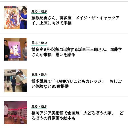
見る・遊ぶ
藤原紀香さん、博多座「メイジ・ザ・キャッツア
イ」上演に向けて来福
見る・遊ぶ
博多座9月公演に出演する坂東玉三郎さん、進藤学
さんが来福 思いを語る
見る・遊ぶ
博多阪急で「HANKYU こどもカレッジ」 おしご
と体験など85種提供
見る・遊ぶ
福岡アジア美術館で企画展「大どろぼうの家」 ど
ろぼうの肖像画や絵本も