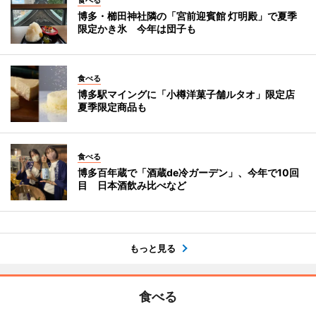
食べる
博多・櫛田神社隣の「宮前迎賓館 灯明殿」で夏季
限定かき氷 今年は団子も
食べる
博多駅マイングに「小樽洋菓子舗ルタオ」限定店
夏季限定商品も
食べる
博多百年蔵で「酒蔵de冷ガーデン」、今年で10回
目 日本酒飲み比べなど
もっと見る
食べる