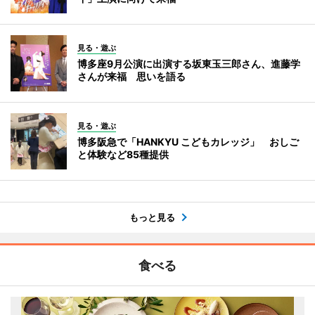
見る・遊ぶ
博多座9月公演に出演する坂東玉三郎さん、進藤学
さんが来福 思いを語る
見る・遊ぶ
博多阪急で「HANKYU こどもカレッジ」 おしご
と体験など85種提供
もっと見る
食べる