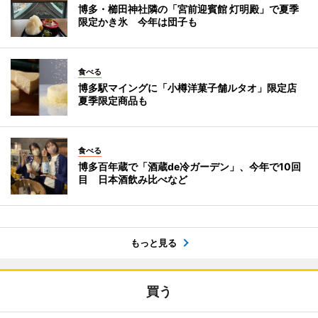
博多・櫛田神社隣の「宮前迎賓館 灯明殿」で夏季
限定かき氷 今年は団子も
食べる
博多駅マイングに「小樽洋菓子舗ルタオ」限定店
夏季限定商品も
食べる
博多百年蔵で「酒蔵de冷ガーデン」、今年で10回
目 日本酒飲み比べなど
もっと見る
買う