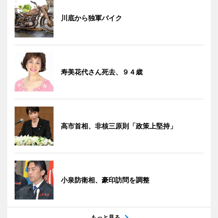
川底から独軍バイク
寿美花代さん死去、９４歳
高市首相、非核三原則「政策上堅持」
小泉防衛相、豪印訪問を調整
もっと見る