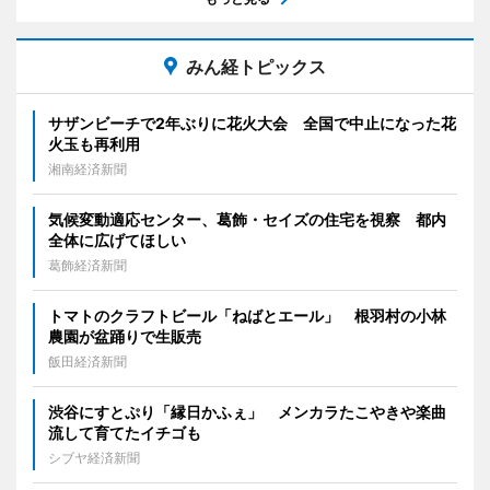
みん経トピックス
サザンビーチで2年ぶりに花火大会 全国で中止になった花
火玉も再利用
湘南経済新聞
気候変動適応センター、葛飾・セイズの住宅を視察 都内
全体に広げてほしい
葛飾経済新聞
トマトのクラフトビール「ねばとエール」 根羽村の小林
農園が盆踊りで生販売
飯田経済新聞
渋谷にすとぷり「縁日かふぇ」 メンカラたこやきや楽曲
流して育てたイチゴも
シブヤ経済新聞