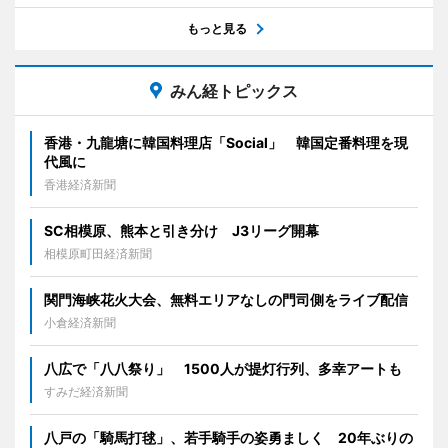
もっと見る
みん経トピックス
香港・九龍塘に韓国料理店「Social」 韓国定番料理を現
代風に
香港経済新聞
SC相模原、熊本と引き分け J3リーグ開幕
相模原町田経済新聞
関門海峡花火大会、無料エリアなしの門司側をライブ配信
小倉経済新聞
八広で「八八祭り」 1500人が提灯行列、多幸アートも
すみだ経済新聞
八戸の「騎馬打毬」、若手騎手の姿勇ましく 20年ぶりの