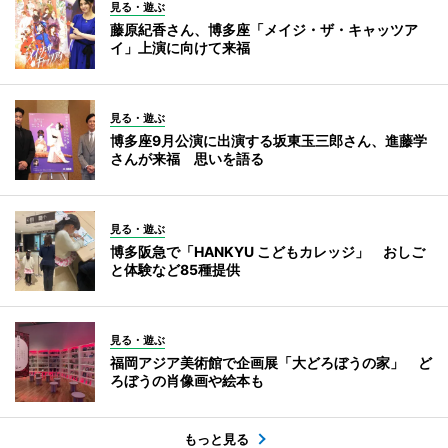
見る・遊ぶ
藤原紀香さん、博多座「メイジ・ザ・キャッツア
イ」上演に向けて来福
見る・遊ぶ
博多座9月公演に出演する坂東玉三郎さん、進藤学
さんが来福 思いを語る
見る・遊ぶ
博多阪急で「HANKYU こどもカレッジ」 おしご
と体験など85種提供
見る・遊ぶ
福岡アジア美術館で企画展「大どろぼうの家」 ど
ろぼうの肖像画や絵本も
もっと見る