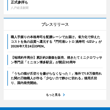
正式参拝も
八戸経済新聞
プレスリリース
職人手握りの本格寿司を配膳レーンでお届け。省力化で抑えた
コストを魚の品質へ還元する『門司港レトロ 渦寿司 -UZU-』が
2026年7月24日OPEN。
【地球約半周分】累計約2億個を販売、焼きたてミニクロワッサ
ン専門店「ミニヨン博多駅店」が開店30周年
「うちの猫が爪切りを嫌がらなくなった！」海外で1.9万個売れ
た関の刃物職人が作る「少ない力で静かに切れる」猫用爪切
り、国内発売開始。
もっと見る