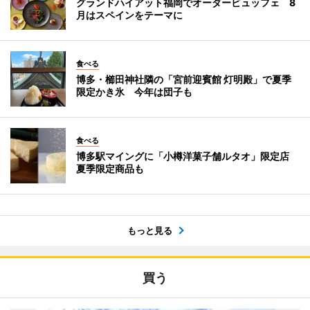
グランドハイアット福岡でオーダービュッフェ 8
月はスペインをテーマに
食べる
博多・櫛田神社隣の「宮前迎賓館 灯明殿」で夏季
限定かき氷 今年は団子も
食べる
博多駅マイングに「小樽洋菓子舗ルタオ」限定店
夏季限定商品も
もっと見る
買う