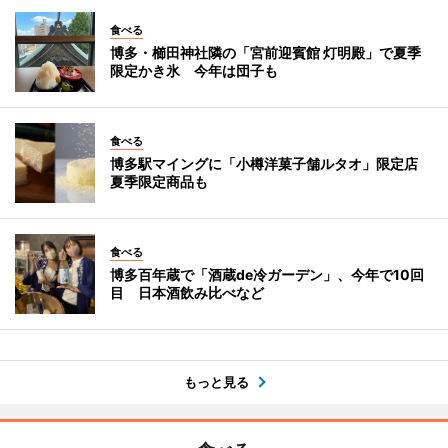
食べる
博多・櫛田神社隣の「宮前迎賓館 灯明殿」で夏季
限定かき氷 今年は団子も
食べる
博多駅マイングに「小樽洋菓子舗ルタオ」限定店
夏季限定商品も
食べる
博多百年蔵で「酒蔵de冷ガーデン」、今年で10回
目 日本酒飲み比べなど
もっと見る