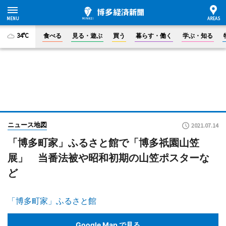
34°C
食べる
見る・遊ぶ
買う
暮らす・働く
学ぶ・知る
ニュース地図
2021.07.14
「博多町家」ふるさと館で「博多祇園山笠
展」 当番法被や昭和初期の山笠ポスターな
ど
「博多町家」ふるさと館
Google Map で見る