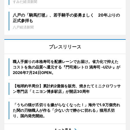
すみだ経済新聞
八戸の「騎馬打毬」、若手騎手の姿勇ましく 20年ぶりの
正式参拝も
八戸経済新聞
プレスリリース
職人手握りの本格寿司を配膳レーンでお届け。省力化で抑えた
コストを魚の品質へ還元する『門司港レトロ 渦寿司 -UZU-』が
2026年7月24日OPEN。
【地球約半周分】累計約2億個を販売、焼きたてミニクロワッサ
ン専門店「ミニヨン博多駅店」が開店30周年
「うちの猫が爪切りを嫌がらなくなった！」海外で1.9万個売れ
た関の刃物職人が作る「少ない力で静かに切れる」猫用爪切
り、国内発売開始。
もっと見る