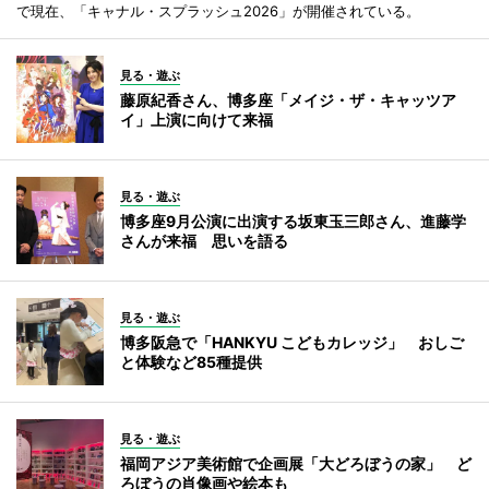
で現在、「キャナル・スプラッシュ2026」が開催されている。
見る・遊ぶ
藤原紀香さん、博多座「メイジ・ザ・キャッツア
イ」上演に向けて来福
見る・遊ぶ
博多座9月公演に出演する坂東玉三郎さん、進藤学
さんが来福 思いを語る
見る・遊ぶ
博多阪急で「HANKYU こどもカレッジ」 おしご
と体験など85種提供
見る・遊ぶ
福岡アジア美術館で企画展「大どろぼうの家」 ど
ろぼうの肖像画や絵本も