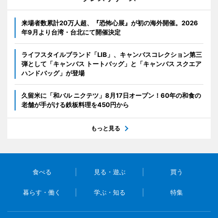
来場者数累計20万人超、『恐怖心展』が初の海外開催。2026
年9月より台湾・台北にて開催決定
ライフスタイルブランド「LIB」、キャンバスコレクション第三
弾として「キャンバス トートバッグ」と「キャンバス スクエア
ハンドバッグ」が登場
久留米に「和バル ニクテツ」8月17日オープン！60年の和食の
老舗が手がける鉄板料理を450円から
もっと見る
食べる
見る・遊ぶ
買う
暮らす・働く
学ぶ・知る
特集