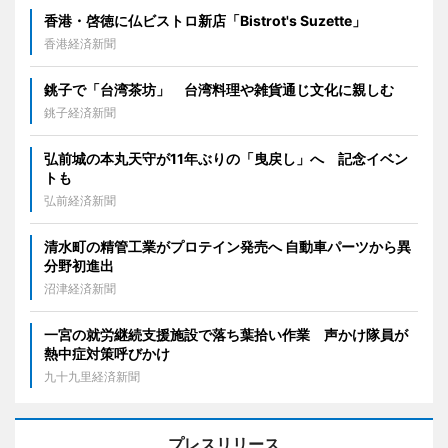
香港・啓徳に仏ビストロ新店「Bistrot's Suzette」
香港経済新聞
銚子で「台湾茶坊」 台湾料理や雑貨通じ文化に親しむ
銚子経済新聞
弘前城の本丸天守が11年ぶりの「曳戻し」へ 記念イベン
トも
弘前経済新聞
清水町の精管工業がプロテイン発売へ 自動車パーツから異
分野初進出
沼津経済新聞
一宮の就労継続支援施設で落ち葉拾い作業 声かけ隊員が
熱中症対策呼びかけ
九十九里経済新聞
プレスリリース