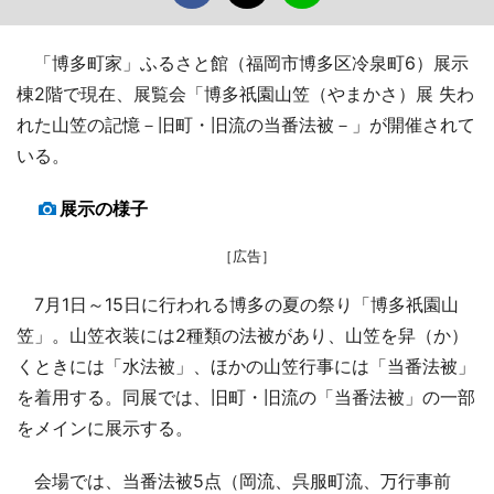
「博多町家」ふるさと館（福岡市博多区冷泉町6）展示
棟2階で現在、展覧会「博多祇園山笠（やまかさ）展 失わ
れた山笠の記憶－旧町・旧流の当番法被－」が開催されて
いる。
展示の様子
［広告］
7月1日～15日に行われる博多の夏の祭り「博多祇園山
笠」。山笠衣装には2種類の法被があり、山笠を舁（か）
くときには「水法被」、ほかの山笠行事には「当番法被」
を着用する。同展では、旧町・旧流の「当番法被」の一部
をメインに展示する。
会場では、当番法被5点（岡流、呉服町流、万行事前