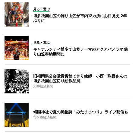
見る・遊ぶ
博多祇園山笠の飾り山笠が市内12カ所にお目見え 2年
ぶりに
見る・遊ぶ
キャナルシティ博多で山笠テーマのアクアパノラマ 飾
り山笠奉納期間に
旧福岡県公会堂貴賓館できり絵師・小西一珠喜さんの
博多祇園山笠切り絵作品展
天神経済新聞
靖国神社で夏の風物詩「みたままつり」 ライブ配信も
市ケ谷経済新聞