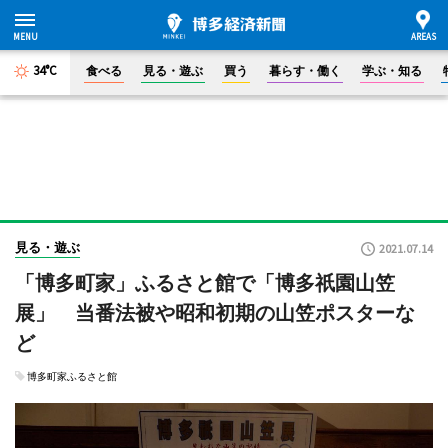
34°C
食べる
見る・遊ぶ
買う
暮らす・働く
学ぶ・知る
見る・遊ぶ
2021.07.14
「博多町家」ふるさと館で「博多祇園山笠
展」 当番法被や昭和初期の山笠ポスターな
ど
博多町家ふるさと館