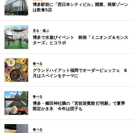
博多駅前に「西日本シティビル」開業、商業ゾーン
は飲食5店
見る・遊ぶ
博多で水遊びイベント 映画「ミニオンズ＆モンス
ターズ」とコラボ
食べる
グランドハイアット福岡でオーダービュッフェ 8
月はスペインをテーマに
食べる
博多・櫛田神社隣の「宮前迎賓館 灯明殿」で夏季
限定かき氷 今年は団子も
食べる