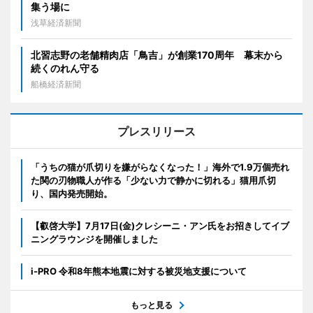
集う場に
浅草経済新聞
北習志野の老舗精肉店「鳥吉」が創業170周年 幕末から
続くのれん守る
船橋経済新聞
プレスリリース
「うちの猫が爪切りを嫌がらなくなった！」海外で1.9万個売れ
た関の刃物職人が作る「少ない力で静かに切れる」猫用爪切
り、国内発売開始。
【叡啓大学】7月17日(金)クレシーニ・アン氏をお招きしてイブ
ニングラウンジを開催しました
i-PRO 令和8年熊本地震に対する被災地支援について
もっと見る