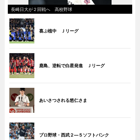
長崎日大が２回戦へ 高校野球
喜ぶ植中 Ｊリーグ
鹿島、逆転で白星発進 Ｊリーグ
あいさつされる悠仁さま
プロ野球・西武２―５ソフトバンク