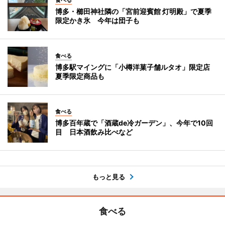
食べる
博多・櫛田神社隣の「宮前迎賓館 灯明殿」で夏季
限定かき氷 今年は団子も
食べる
博多駅マイングに「小樽洋菓子舗ルタオ」限定店
夏季限定商品も
食べる
博多百年蔵で「酒蔵de冷ガーデン」、今年で10回
目 日本酒飲み比べなど
もっと見る
食べる