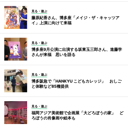
見る・遊ぶ
藤原紀香さん、博多座「メイジ・ザ・キャッツア
イ」上演に向けて来福
見る・遊ぶ
博多座9月公演に出演する坂東玉三郎さん、進藤学
さんが来福 思いを語る
見る・遊ぶ
博多阪急で「HANKYU こどもカレッジ」 おしご
と体験など85種提供
見る・遊ぶ
福岡アジア美術館で企画展「大どろぼうの家」 ど
ろぼうの肖像画や絵本も