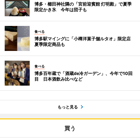
博多・櫛田神社隣の「宮前迎賓館 灯明殿」で夏季
限定かき氷 今年は団子も
食べる
博多駅マイングに「小樽洋菓子舗ルタオ」限定店
夏季限定商品も
食べる
博多百年蔵で「酒蔵de冷ガーデン」、今年で10回
目 日本酒飲み比べなど
もっと見る
買う