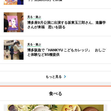
見る・遊ぶ
博多座9月公演に出演する坂東玉三郎さん、進藤学
さんが来福 思いを語る
見る・遊ぶ
博多阪急で「HANKYU こどもカレッジ」 おしご
と体験など85種提供
もっと見る
食べる