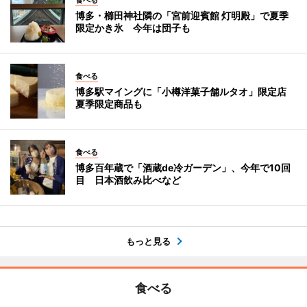
食べる
博多・櫛田神社隣の「宮前迎賓館 灯明殿」で夏季
限定かき氷 今年は団子も
食べる
博多駅マイングに「小樽洋菓子舗ルタオ」限定店
夏季限定商品も
食べる
博多百年蔵で「酒蔵de冷ガーデン」、今年で10回
目 日本酒飲み比べなど
もっと見る
食べる