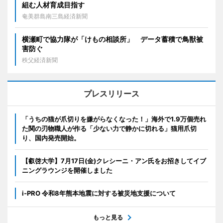
組む人材育成目指す
奄美群島南三島経済新聞
横瀬町で協力隊が「けもの相談所」 データ蓄積で鳥獣被
害防ぐ
秩父経済新聞
プレスリリース
「うちの猫が爪切りを嫌がらなくなった！」海外で1.9万個売れ
た関の刃物職人が作る「少ない力で静かに切れる」猫用爪切
り、国内発売開始。
【叡啓大学】7月17日(金)クレシーニ・アン氏をお招きしてイブ
ニングラウンジを開催しました
i-PRO 令和8年熊本地震に対する被災地支援について
もっと見る