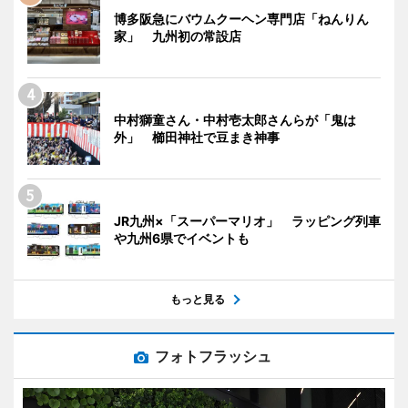
博多阪急にバウムクーヘン専門店「ねんりん
家」 九州初の常設店
中村獅童さん・中村壱太郎さんらが「鬼は
外」 櫛田神社で豆まき神事
JR九州×「スーパーマリオ」 ラッピング列車
や九州6県でイベントも
もっと見る
フォトフラッシュ