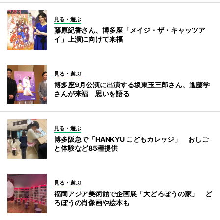
見る・遊ぶ
藤原紀香さん、博多座「メイジ・ザ・キャッツア
イ」上演に向けて来福
見る・遊ぶ
博多座9月公演に出演する坂東玉三郎さん、進藤学
さんが来福 思いを語る
見る・遊ぶ
博多阪急で「HANKYU こどもカレッジ」 おしご
と体験など85種提供
見る・遊ぶ
福岡アジア美術館で企画展「大どろぼうの家」 ど
ろぼうの肖像画や絵本も