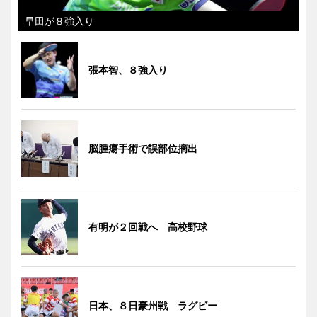
早田が８強入り
張本智、８強入り
脳腫瘍手術で誤部位摘出
有明が２回戦へ 高校野球
日本、８日豪州戦 ラグビー