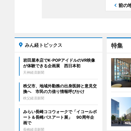
前の
みん経トピックス
特集
岩田屋本店でK-POPアイドルのVR映像
が体験できる企画展 西日本初
天神経済新聞
秩父市、地域外勤務の出身医師と意見交
換へ 市民の力借り情報呼びかけ
秩父経済新聞
みらい長崎ココウォークで「イコールボ
ート＆長崎バスアート展」 90周年企
画で
長崎経済新聞