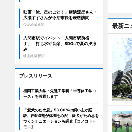
映画「汝、星のごとく」横浜流星さん・
広瀬すずさんが今治市長を表敬訪問
今治経済新聞
最新ニ
入間市駅でイベント「入間市駅前横
丁」 打ち水や音楽、SDGsで夏の夕涼
み
狭山経済新聞
プレスリリース
福岡工業大学・先進工学科「半導体工学コ
ース」を設置します
「愛犬のため息」53.00％の飼い主が経
験、内約3割が体調を心配｜愛犬がため息を
つくシチュエーションも調査【コノコトト
モニ】