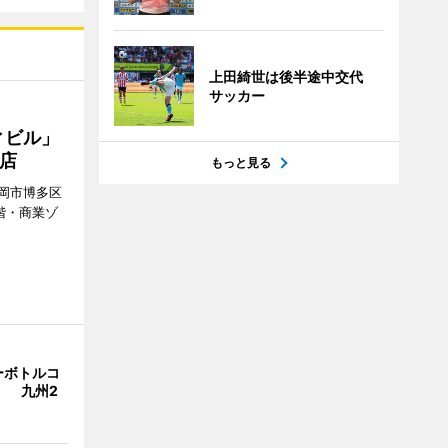
上田綺世は後半途中交代
サッカー
ィビル」
店
もっと見る
岡市博多区
階・商業ゾ
。
ーボトルコ
」 九州2