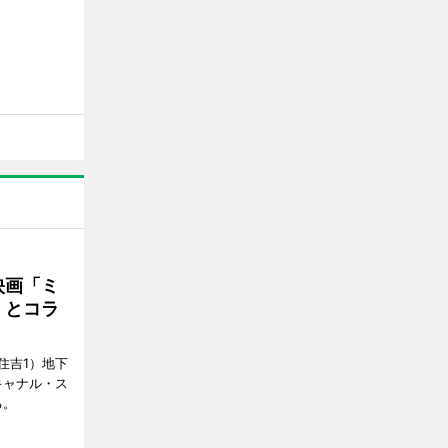
映画「ミ
」とコラ
住吉1）地下
キャナル・ス
る。