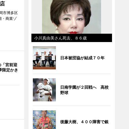
店
岡市博多区
階・商業ゾ
。
小川真由美さん死去、８６歳
日本被団協が結成７０年
の「宮前迎
季限定かき
日南学園が２回戦へ 高校
野球
後藤大樹、４００障害で銀