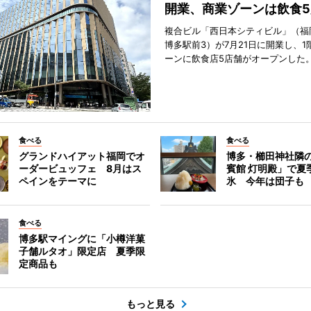
開業、商業ゾーンは飲食5
複合ビル「西日本シティビル」（福
博多駅前3）が7月21日に開業し、1
ーンに飲食店5店舗がオープンした
食べる
食べる
グランドハイアット福岡でオ
博多・櫛田神社隣
ーダービュッフェ 8月はス
賓館 灯明殿」で夏
ペインをテーマに
氷 今年は団子も
食べる
博多駅マイングに「小樽洋菓
子舗ルタオ」限定店 夏季限
定商品も
もっと見る