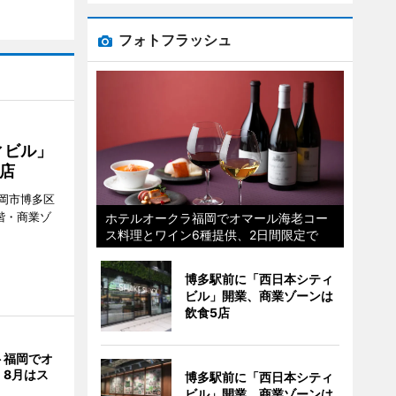
フォトフラッシュ
ィビル」
店
岡市博多区
階・商業ゾ
ホテルオークラ福岡でオマール海老コー
ス料理とワイン6種提供、2日間限定で
。
博多駅前に「西日本シティ
ビル」開業、商業ゾーンは
飲食5店
ト福岡でオ
 8月はス
博多駅前に「西日本シティ
ビル」開業、商業ゾーンは