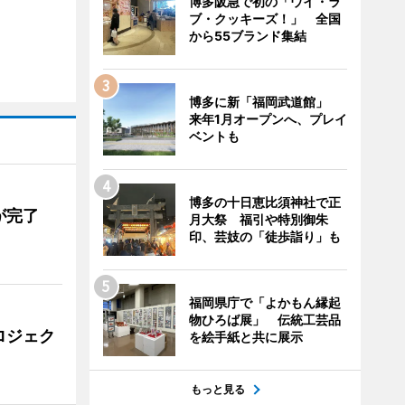
博多阪急で初の「ウイ・ラ
ブ・クッキーズ！」 全国
から55ブランド集結
博多に新「福岡武道館」
来年1月オープンへ、プレイ
ベントも
博多の十日恵比須神社で正
が完了
月大祭 福引や特別御朱
印、芸妓の「徒歩詣り」も
福岡県庁で「よかもん縁起
物ひろば展」 伝統工芸品
ロジェク
を絵手紙と共に展示
もっと見る