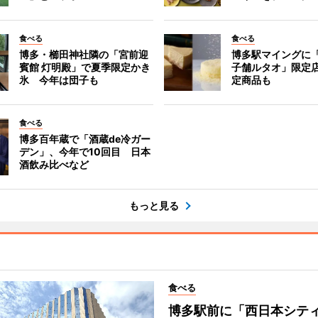
食べる
食べる
博多・櫛田神社隣の「宮前迎
博多駅マイングに
賓館 灯明殿」で夏季限定かき
子舗ルタオ」限定
氷 今年は団子も
定商品も
食べる
博多百年蔵で「酒蔵de冷ガー
デン」、今年で10回目 日本
酒飲み比べなど
もっと見る
食べる
博多駅前に「西日本シテ