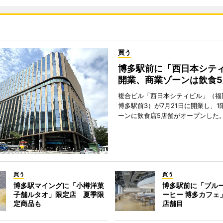
買う
博多駅前に「西日本シテ
開業、商業ゾーンは飲食5
複合ビル「西日本シティビル」（福
博多駅前3）が7月21日に開業し、1
ーンに飲食店5店舗がオープンした
買う
買う
博多駅マイングに「小樽洋菓
博多駅前に「ブル
子舗ルタオ」限定店 夏季限
ーヒー 博多カフェ
定商品も
店舗目