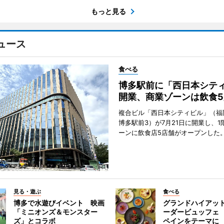
もっと見る
ュース
食べる
博多駅前に「西日本シテ
開業、商業ゾーンは飲食5
複合ビル「西日本シティビル」（福
博多駅前3）が7月21日に開業し、1
ーンに飲食店5店舗がオープンした
見る・遊ぶ
食べる
博多で水遊びイベント 映画
グランドハイアッ
「ミニオンズ＆モンスター
ーダービュッフェ
ズ」とコラボ
ペインをテーマに