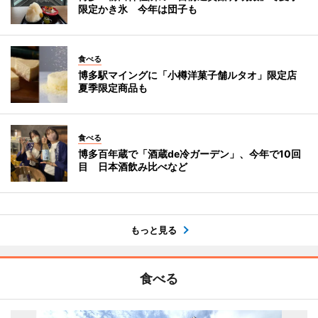
限定かき氷 今年は団子も
食べる
博多駅マイングに「小樽洋菓子舗ルタオ」限定店
夏季限定商品も
食べる
博多百年蔵で「酒蔵de冷ガーデン」、今年で10回
目 日本酒飲み比べなど
もっと見る
食べる