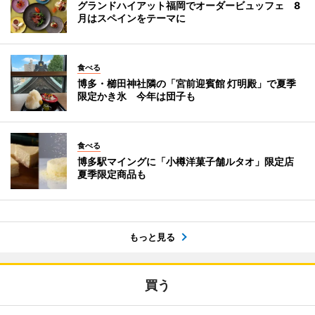
グランドハイアット福岡でオーダービュッフェ 8
月はスペインをテーマに
食べる
博多・櫛田神社隣の「宮前迎賓館 灯明殿」で夏季
限定かき氷 今年は団子も
食べる
博多駅マイングに「小樽洋菓子舗ルタオ」限定店
夏季限定商品も
もっと見る
買う