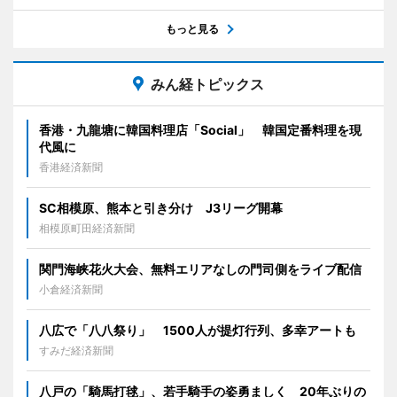
もっと見る
みん経トピックス
香港・九龍塘に韓国料理店「Social」 韓国定番料理を現
代風に
香港経済新聞
SC相模原、熊本と引き分け J3リーグ開幕
相模原町田経済新聞
関門海峡花火大会、無料エリアなしの門司側をライブ配信
小倉経済新聞
八広で「八八祭り」 1500人が提灯行列、多幸アートも
すみだ経済新聞
八戸の「騎馬打毬」、若手騎手の姿勇ましく 20年ぶりの