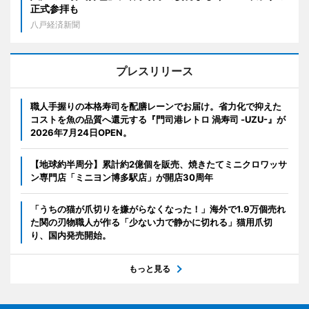
正式参拝も
八戸経済新聞
プレスリリース
職人手握りの本格寿司を配膳レーンでお届け。省力化で抑えた
コストを魚の品質へ還元する『門司港レトロ 渦寿司 -UZU-』が
2026年7月24日OPEN。
【地球約半周分】累計約2億個を販売、焼きたてミニクロワッサ
ン専門店「ミニヨン博多駅店」が開店30周年
「うちの猫が爪切りを嫌がらなくなった！」海外で1.9万個売れ
た関の刃物職人が作る「少ない力で静かに切れる」猫用爪切
り、国内発売開始。
もっと見る