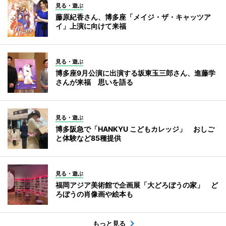
見る・遊ぶ
藤原紀香さん、博多座「メイジ・ザ・キャッツア
イ」上演に向けて来福
見る・遊ぶ
博多座9月公演に出演する坂東玉三郎さん、進藤学
さんが来福 思いを語る
見る・遊ぶ
博多阪急で「HANKYU こどもカレッジ」 おしご
と体験など85種提供
見る・遊ぶ
福岡アジア美術館で企画展「大どろぼうの家」 ど
ろぼうの肖像画や絵本も
もっと見る